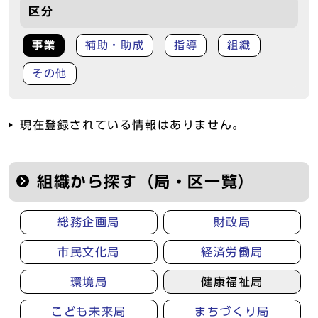
区分
事業
補助・助成
指導
組織
その他
現在登録されている情報はありません。
組織から探す（局・区一覧）
総務企画局
財政局
市民文化局
経済労働局
環境局
健康福祉局
こども未来局
まちづくり局