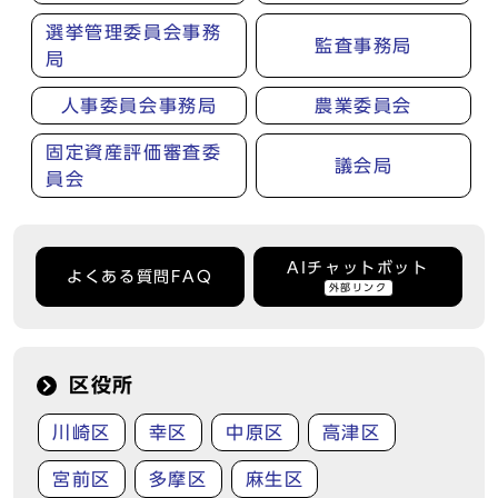
選挙管理委員会事務
監査事務局
局
人事委員会事務局
農業委員会
固定資産評価審査委
議会局
員会
AIチャットボット
よくある質問FAQ
外部リンク
区役所
川崎区
幸区
中原区
高津区
宮前区
多摩区
麻生区