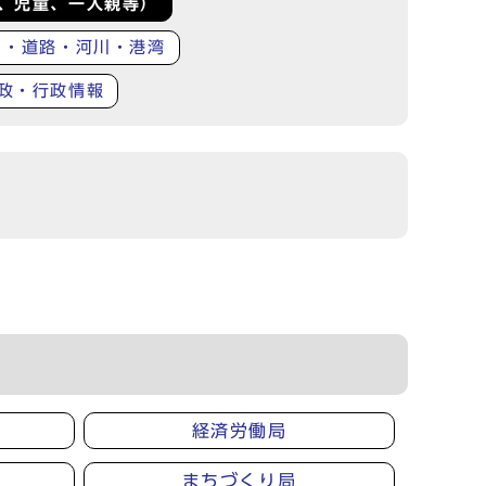
、児童、一人親等）
り・道路・河川・港湾
政・行政情報
経済労働局
まちづくり局