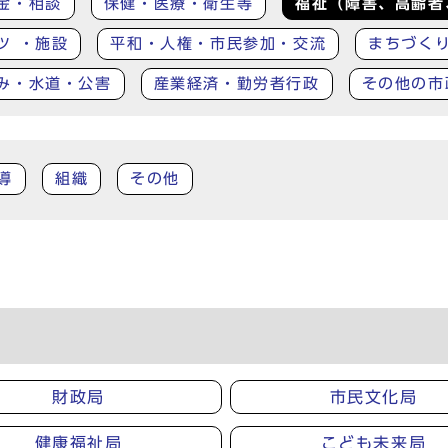
金・相談
保健・医療・衛生等
福祉（障害、高齢者
ツ ・施設
平和・人権・市民参加・交流
まちづく
み・水道・公害
産業経済・勤労者行政
その他の市
導
組織
その他
財政局
市民文化局
健康福祉局
こども未来局