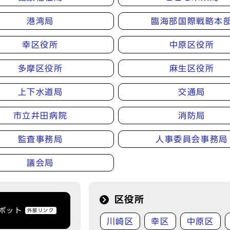
港湾局
臨海部国際戦略本
幸区役所
中原区役所
多摩区役所
麻生区役所
上下水道局
交通局
市立井田病院
消防局
監査事務局
人事委員会事務局
議会局
区役所
トボット
外部リンク
川崎区
幸区
中原区