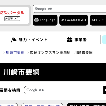
防災ポータル
外部リンク
Language
よくある質問
FAQ
AIチャッ
て
魅力・イベント
事業者
報
川崎市要綱
市民オンブズマン事務局 川崎市要綱
 川崎市要綱
要綱を検索