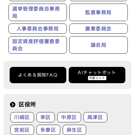
選挙管理委員会事務
監査事務局
局
人事委員会事務局
農業委員会
固定資産評価審査委
議会局
員会
AIチャットボット
よくある質問FAQ
外部リンク
区役所
川崎区
幸区
中原区
高津区
宮前区
多摩区
麻生区