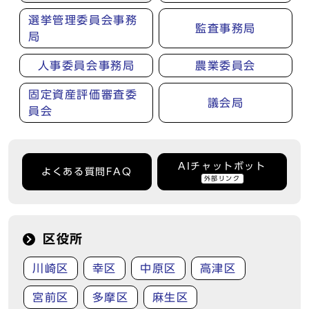
選挙管理委員会事務
監査事務局
局
人事委員会事務局
農業委員会
固定資産評価審査委
議会局
員会
AIチャットボット
よくある質問FAQ
外部リンク
区役所
川崎区
幸区
中原区
高津区
宮前区
多摩区
麻生区