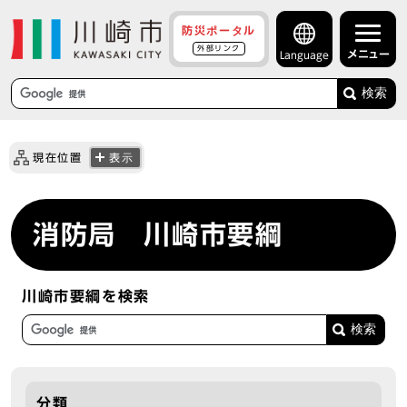
防災ポータル
外部リンク
メニュー
Language
検索
現在位置
表示
消防局 川崎市要綱
川崎市要綱を検索
分類