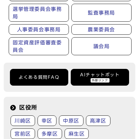
選挙管理委員会事務
監査事務局
局
人事委員会事務局
農業委員会
固定資産評価審査委
議会局
員会
AIチャットボット
よくある質問FAQ
外部リンク
区役所
川崎区
幸区
中原区
高津区
宮前区
多摩区
麻生区