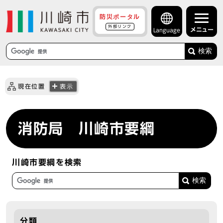
防災ポータル
外部リンク
メニュー
Language
検索
現在位置
表示
消防局 川崎市要綱
川崎市要綱を検索
分類