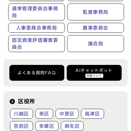
選挙管理委員会事務
監査事務局
局
人事委員会事務局
農業委員会
固定資産評価審査委
議会局
員会
AIチャットボット
よくある質問FAQ
外部リンク
区役所
川崎区
幸区
中原区
高津区
宮前区
多摩区
麻生区