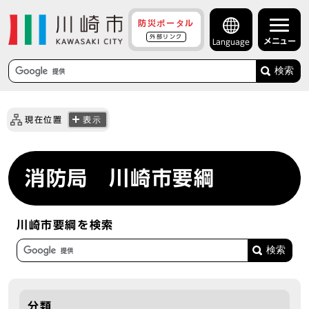
防災ポータル
外部リンク
メニュー
Language
検索
現在位置
表示
消防局 川崎市要綱
川崎市要綱を検索
分類