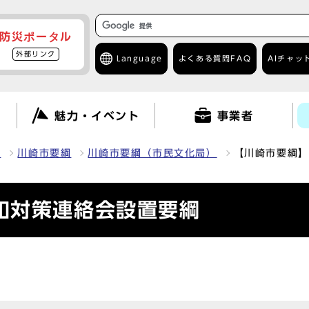
防災ポータル
外部リンク
Language
よくある質問
FAQ
AIチャッ
て
魅力・イベント
事業者
報
川崎市要綱
川崎市要綱（市民文化局）
【川崎市要綱】
和対策連絡会設置要綱