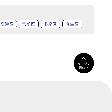
高津区
宮前区
多摩区
麻生区
ページの
先頭へ