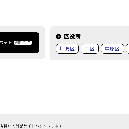
区役所
トボット
外部リンク
川崎区
幸区
中原区
ウを開いて外部サイトへリンクします