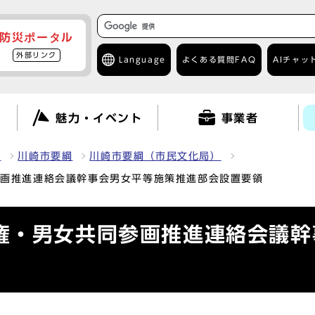
防災ポータル
外部リンク
Language
よくある質問
FAQ
AIチャッ
て
魅力・イベント
事業者
報
川崎市要綱
川崎市要綱（市民文化局）
参画推進連絡会議幹事会男女平等施策推進部会設置要領
権・男女共同参画推進連絡会議幹