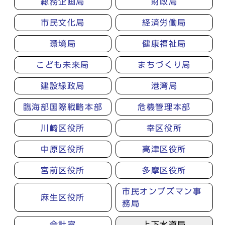
総務企画局
財政局
市民文化局
経済労働局
環境局
健康福祉局
こども未来局
まちづくり局
建設緑政局
港湾局
臨海部国際戦略本部
危機管理本部
川崎区役所
幸区役所
中原区役所
高津区役所
宮前区役所
多摩区役所
市民オンブズマン事
麻生区役所
務局
会計室
上下水道局