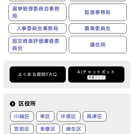
選挙管理委員会事務
監査事務局
局
人事委員会事務局
農業委員会
固定資産評価審査委
議会局
員会
AIチャットボット
よくある質問FAQ
外部リンク
区役所
川崎区
幸区
中原区
高津区
宮前区
多摩区
麻生区