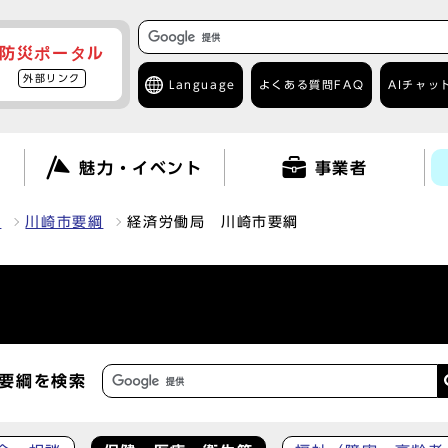
防災ポータル
外部リンク
Language
よくある質問
FAQ
AIチャッ
て
魅力・イベント
事業者
報
川崎市要綱
経済労働局 川崎市要綱
要綱を検索