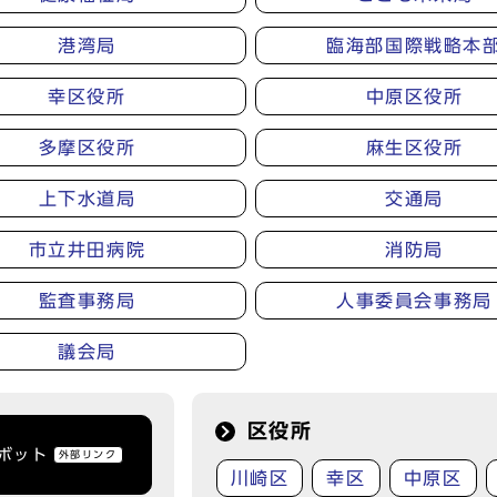
港湾局
臨海部国際戦略本
幸区役所
中原区役所
多摩区役所
麻生区役所
上下水道局
交通局
市立井田病院
消防局
監査事務局
人事委員会事務局
議会局
区役所
トボット
外部リンク
川崎区
幸区
中原区