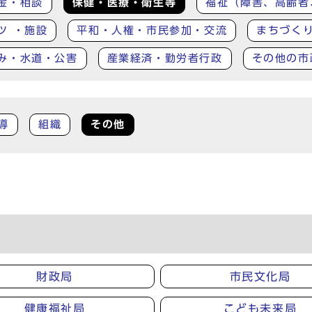
金・相談
保健・医療・衛生等
福祉（障害、高齢者
ツ ・施設
平和・人権・市民参加・交流
まちづく
み・水道・公害
産業経済・勤労者行政
その他の市
導
組織
その他
財政局
市民文化局
健康福祉局
こども未来局