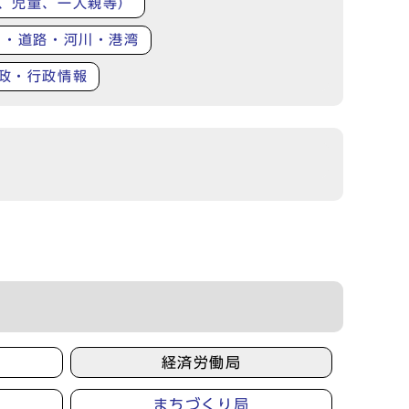
、児童、一人親等）
り・道路・河川・港湾
政・行政情報
経済労働局
まちづくり局