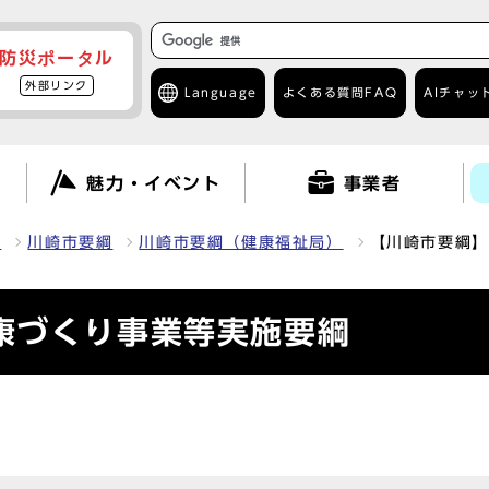
防災ポータル
外部リンク
Language
よくある質問
FAQ
AIチャッ
て
魅力・イベント
事業者
報
川崎市要綱
川崎市要綱（健康福祉局）
【川崎市要綱】
康づくり事業等実施要綱