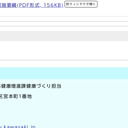
別ウィンドウで開く
要綱(PDF形式, 156KB)
部健康増進課健康づくり担当
崎区宮本町1番地
y.kawasaki.jp