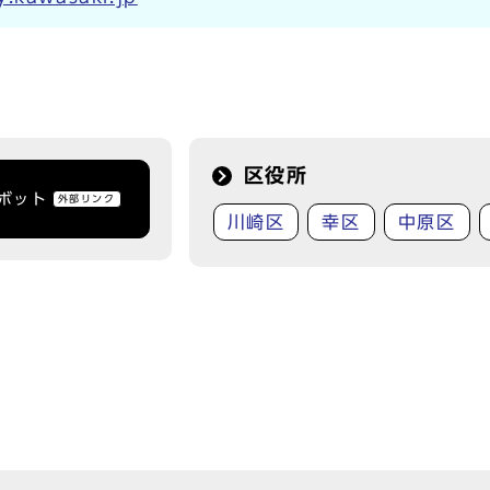
区役所
トボット
外部リンク
川崎区
幸区
中原区