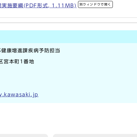
別ウィンドウで開く
施要綱(PDF形式, 1.11MB)
部健康増進課疾病予防担当
崎区宮本町1番地
y.kawasaki.jp