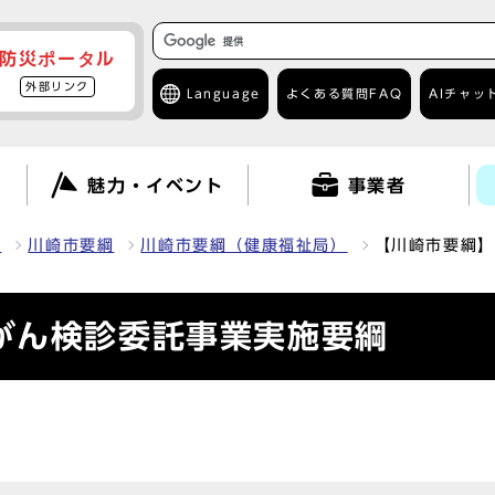
防災ポータル
外部リンク
Language
よくある質問
FAQ
AIチャッ
て
魅力・イベント
事業者
報
川崎市要綱
川崎市要綱（健康福祉局）
【川崎市要綱】
がん検診委託事業実施要綱