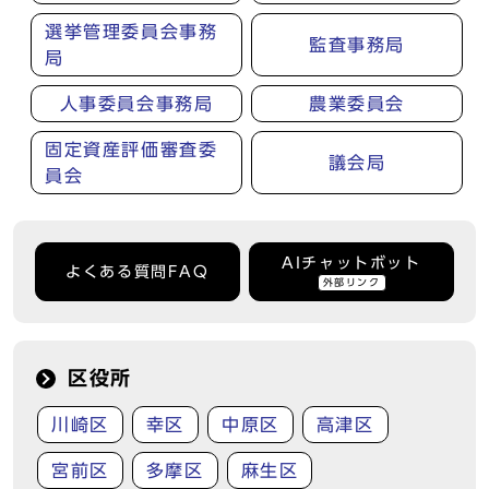
選挙管理委員会事務
監査事務局
局
人事委員会事務局
農業委員会
固定資産評価審査委
議会局
員会
AIチャットボット
よくある質問FAQ
外部リンク
区役所
川崎区
幸区
中原区
高津区
宮前区
多摩区
麻生区