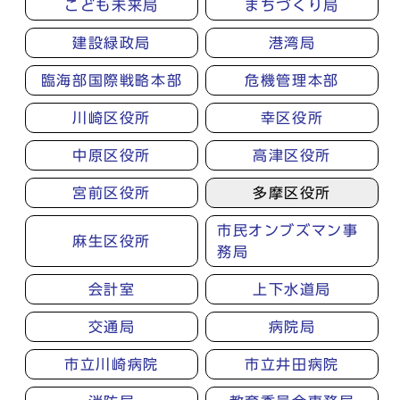
こども未来局
まちづくり局
建設緑政局
港湾局
臨海部国際戦略本部
危機管理本部
川崎区役所
幸区役所
中原区役所
高津区役所
宮前区役所
多摩区役所
市民オンブズマン事
麻生区役所
務局
会計室
上下水道局
交通局
病院局
市立川崎病院
市立井田病院