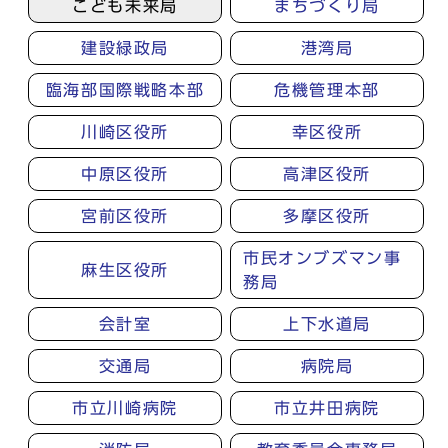
こども未来局
まちづくり局
建設緑政局
港湾局
臨海部国際戦略本部
危機管理本部
川崎区役所
幸区役所
中原区役所
高津区役所
宮前区役所
多摩区役所
市民オンブズマン事
麻生区役所
務局
会計室
上下水道局
交通局
病院局
市立川崎病院
市立井田病院