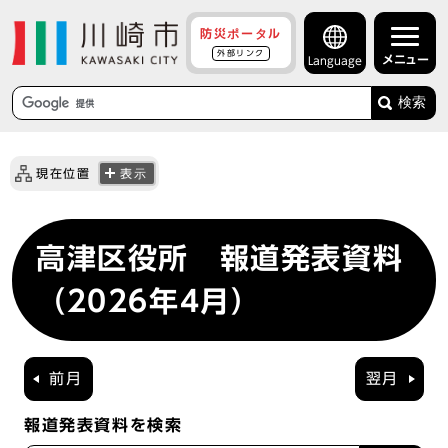
防災ポータル
外部リンク
メニュー
Language
検索
現在位置
表示
高津区役所 報道発表資料
（2026年4月）
前月
翌月
報道発表資料を検索