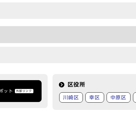
区役所
トボット
外部リンク
川崎区
幸区
中原区