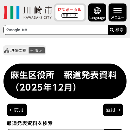
防災ポータル
外部リンク
メニュー
Language
検索
現在位置
表示
麻生区役所 報道発表資料
（2025年12月）
前月
翌月
報道発表資料を検索