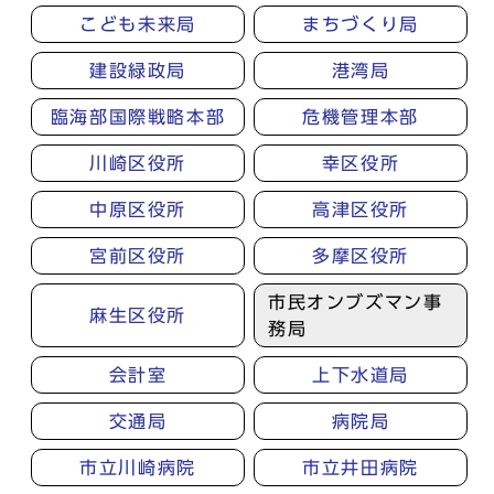
こども未来局
まちづくり局
建設緑政局
港湾局
臨海部国際戦略本部
危機管理本部
川崎区役所
幸区役所
中原区役所
高津区役所
宮前区役所
多摩区役所
市民オンブズマン事
麻生区役所
務局
会計室
上下水道局
交通局
病院局
市立川崎病院
市立井田病院