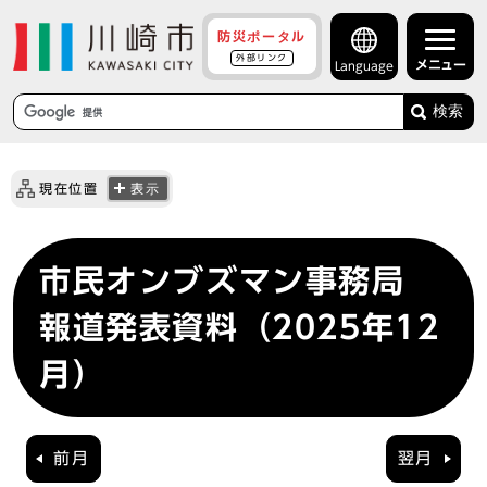
防災ポータル
外部リンク
メニュー
Language
検索
現在位置
表示
市民オンブズマン事務局
報道発表資料（2025年12
月）
前月
翌月