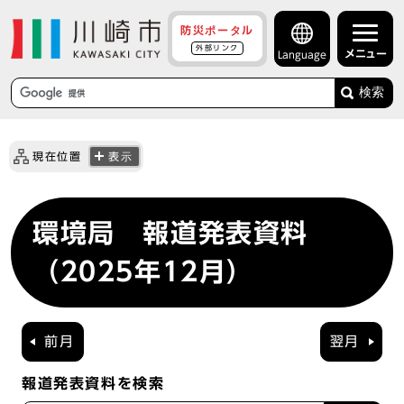
防災ポータル
外部リンク
メニュー
Language
検索
現在位置
表示
環境局 報道発表資料
（2025年12月）
前月
翌月
報道発表資料を検索