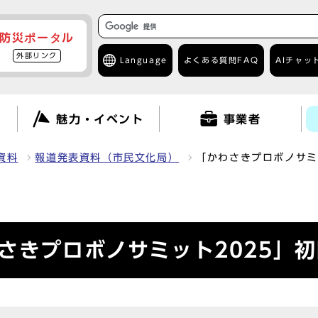
防災ポータル
外部リンク
Language
よくある質問
FAQ
AIチャッ
て
魅力・イベント
事業者
資料
報道発表資料（市民文化局）
「かわさきプロボノサミ
さきプロボノサミット2025」