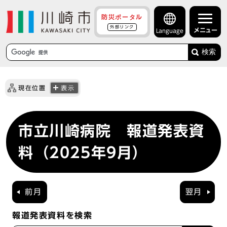
防災ポータル
外部リンク
メニュー
Language
検索
現在位置
表示
市立川崎病院 報道発表資
料（2025年9月）
前月
翌月
報道発表資料を検索