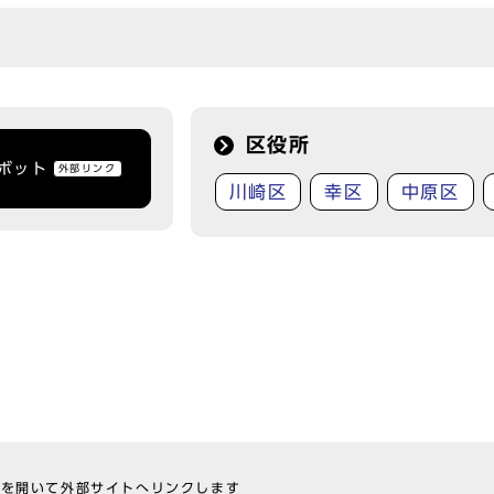
区役所
トボット
外部リンク
川崎区
幸区
中原区
ウを開いて外部サイトへリンクします