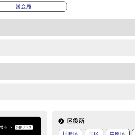
議会局
区役所
トボット
外部リンク
川崎区
幸区
中原区