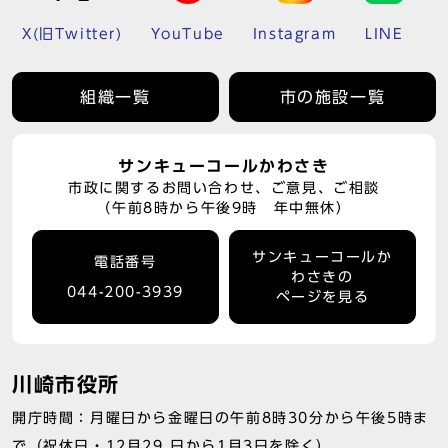
X(旧Twitter)
YouTube
Instagram
LINE
組織一覧
市の施設一覧
サンキューコールかわさき
市政に関するお問い合わせ、ご意見、ご相談
（午前8時から午後9時 年中無休）
サンキューコールか
電話番号
わさきの
044-200-3939
ページを見る
川崎市役所
開庁時間：月曜日から金曜日の午前8時30分から午後5時ま
で（祝休日・12月29 日から1月3日を除く）