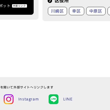
区役所
トボット
外部リンク
川崎区
幸区
中原区
ウを開いて外部サイトへリンクします
Instagram
LINE