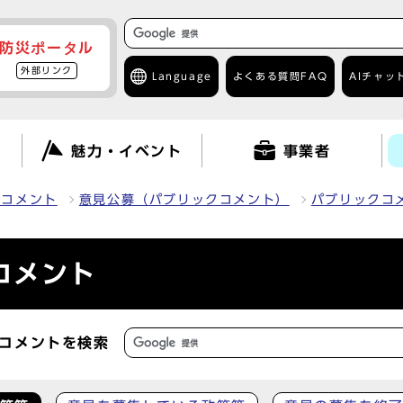
防災ポータル
外部リンク
Language
よくある質問
FAQ
AIチャッ
て
魅力・イベント
事業者
クコメント
意見公募（パブリックコメント）
パブリックコ
コメント
コメントを検索