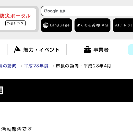
防災ポータル
外部リンク
Language
よくある質問
FAQ
AIチャッ
て
魅力・イベント
事業者
長の動向
平成28年度
市長の動向・平成28年4月
月
な活動報告です