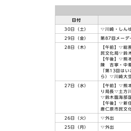
日付
30日（土）
▽川崎・しんゆ
29日（金）
第87回メー
28日（木）
【午前】▽総
民文化局▽鈴
【午後】▽熊
陳 吉寧・中
「第13回はい
ら）▽川崎大
27日（水）
【午前】▽熊
り局長▽土方
▽鈴木臨海部
【午後】▽新
唐仁原市民文
26日（火）
▽外出
25日（月）
▽外出