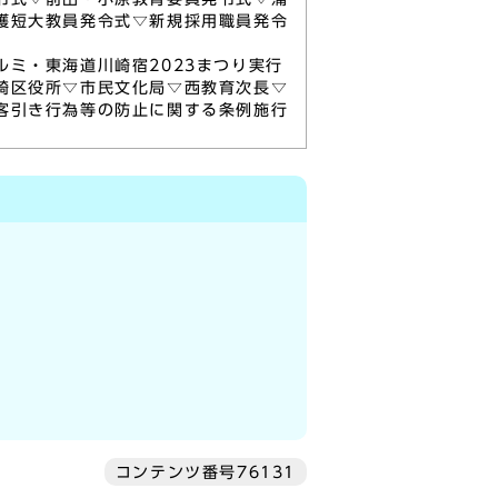
護短大教員発令式▽新規採用職員発令
ミ・東海道川崎宿2023まつり実行
崎区役所▽市民文化局▽西教育次長▽
客引き行為等の防止に関する条例施行
コンテンツ番号76131