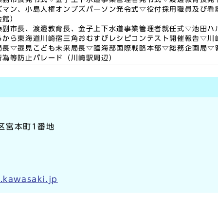
ズマン、小島人権オンブズパーソン発令式▽役付採用職員及び看
会館）
藤副市長、渡邊教育長、金子上下水道事業管理者就任式▽池田ハル
らから東海道川崎宿三角おむすびレシピコンテスト開催報告▽川
局長▽邉見こども未来局長▽臨海部国際戦略本部▽総務企画局▽
行為等防止パレード（川崎駅周辺）
崎区宮本町1番地
.kawasaki.jp