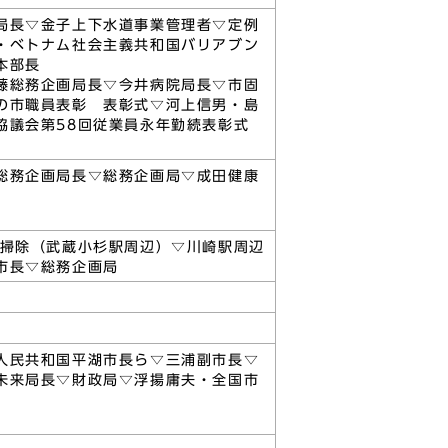
局長▽金子上下水道事業管理者▽定例
・ベトナム社会主義共和国バリアブン
本部長
藤総務企画局長▽今井病院局長▽市固
の市職員表彰 表彰式▽河上信男・島
協議会第58回従業員永年勤続表彰式
総務企画局長▽総務企画局▽成田健康
例掃除（武蔵小杉駅周辺）▽川崎駅周辺
市長▽総務企画局
人民共和国平湖市長ら▽三浦副市長▽
未来局長▽財政局▽浮揚庸夫・全国市