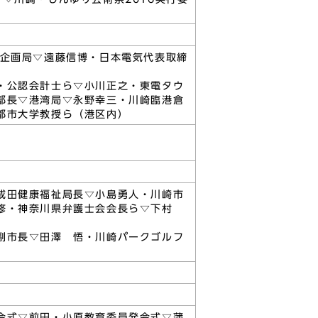
務企画局▽遠藤信博・日本電気代表取締
・公認会計士ら▽小川正之・東電タウ
部長▽港湾局▽永野幸三・川崎臨港倉
都市大学教授ら（港区内）
成田健康福祉局長▽小島勇人・川崎市
 修・神奈川県弁護士会会長ら▽下村
副市長▽田澤 悟・川崎パークゴルフ
令式▽前田・小原教育委員発令式▽蒲