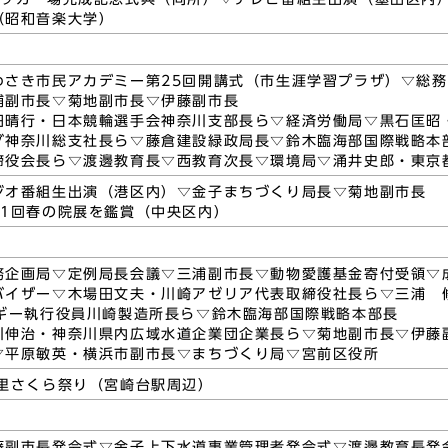
（昭和音楽大学）
わさき市民アカデミー第25回開講式（市生涯学習プラザ）▽総
浦副市長▽菊地副市長▽伊藤副市長
田晴行・日本競輪選手会神奈川支部長ら▽経済労働局▽黒石匡昭
グ神奈川総支社長ら▽藤倉建設緑政局長▽鈴木臨海部国際戦略本
締役会長ら▽渡邊教育長▽西教育次長▽環境局▽涌井史郎・東京
ジオ番組生出演（港区内）▽金子まちづくり局長▽菊地副市長
71回春の院展を鑑賞（中央区内）
務企画局▽定例局長会議▽三浦副市長▽動物愛護基金寄付受領▽
バイザー▽木場田文夫・川崎アゼリア代表取締役社長ら▽三浦
ルギー執行役員川崎製造所長ら▽鈴木臨海部国際戦略本部長
川伸治・神奈川県内広域水道企業団企業長ら▽菊地副市長▽伊藤
▽平原敏英・横浜市副市長▽まちづくり局▽宮前区役所
る里さくら祭り（宮崎台駅周辺）
藤副市長発令式▽金子上下水道事業管理者発令式▽渡邊教育長発