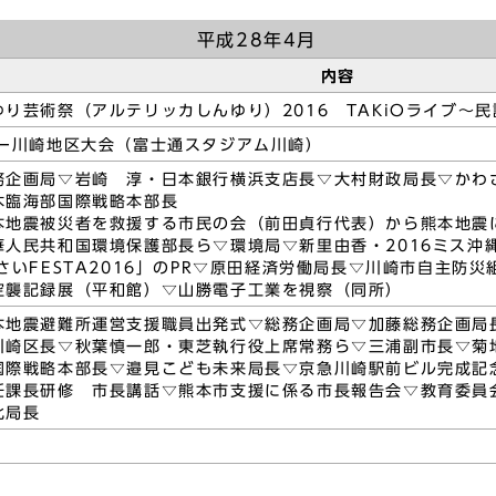
平成28年4月
内容
り芸術祭（アルテリッカしんゆり）2016 TAKiOライブ～
デー川崎地区大会（富士通スタジアム川崎）
務企画局▽岩崎 淳・日本銀行横浜支店長▽大村財政局長▽かわさ
木臨海部国際戦略本部長
本地震被災者を救援する市民の会（前田貞行代表）から熊本地震
華人民共和国環境保護部長ら▽環境局▽新里由香・2016ミス沖
さいFESTA2016」のPR▽原田経済労働局長▽川崎市自主防
空襲記録展（平和館）▽山勝電子工業を視察（同所）
本地震避難所運営支援職員出発式▽総務企画局▽加藤総務企画局
川崎区長▽秋葉慎一郎・東芝執行役上席常務ら▽三浦副市長▽菊
国際戦略本部長▽邉見こども未来局長▽京急川崎駅前ビル完成記
任課長研修 市長講話▽熊本市支援に係る市長報告会▽教育委員
化局長