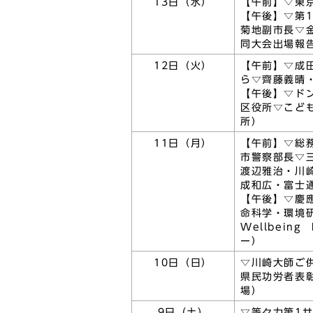
13日（水）
【午前】▽東
【午後】▽第
菊地副市長▽
同大会出場報
12日（火）
【午前】▽成
ら▽齊藤義晴
【午後】▽ド
区役所▽こど
所）
11日（月）
【午前】▽総
市警察部長▽
渡辺雅治・川
成和広・富士
【午後】▽慶
命科学・環境
Wellbein
ー）
10日（日）
▽川崎大師ご
県民功労者表
場）
9日（土）
▽等々力第1