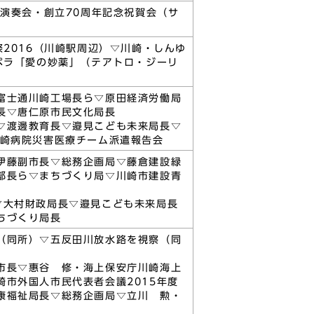
期演奏会・創立70周年記念祝賀会（サ
2016（川崎駅周辺）▽川崎・しんゆ
ペラ「愛の妙薬」（テアトロ・ジーリ
富士通川崎工場長ら▽原田経済労働局
長▽唐仁原市民文化局長
▽渡邊教育長▽邉見こども未来局長▽
川崎病院災害医療チーム派遣報告会
伊藤副市長▽総務企画局▽藤倉建設緑
部長ら▽まちづくり局▽川崎市建設青
▽大村財政局長▽邉見こども未来局長
ちづくり局長
（同所）▽五反田川放水路を視察（同
市長▽惠谷 修・海上保安庁川崎海上
市外国人市民代表者会議2015年度
康福祉局長▽総務企画局▽立川 勲・