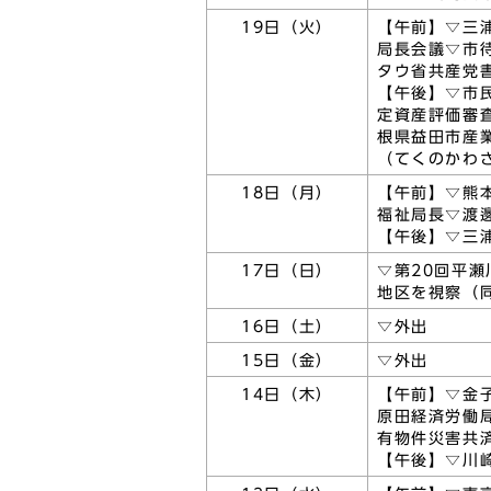
19日（火）
【午前】▽三
局長会議▽市
タウ省共産党
【午後】▽市
定資産評価審
根県益田市産
（てくのかわ
18日（月）
【午前】▽熊
福祉局長▽渡
【午後】▽三
17日（日）
▽第20回平
地区を視察（
16日（土）
▽外出
15日（金）
▽外出
14日（木）
【午前】▽金
原田経済労働
有物件災害共
【午後】▽川