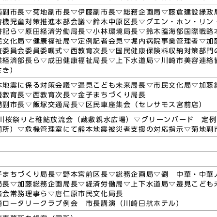
浦副市長▽菊地副市長▽伊藤副市長▽総務企画局▽藤倉建設緑政
待機児童対策推進本部会議▽鈴木中原区長▽グエン・ホン・リン
書記ら▽原田経済労働局長▽小林環境局長▽鈴木臨海部国際戦略
民文化局▽健康福祉局▽定例記者会見▽堀内病院事業管理者▽加
査委員会委員委嘱式▽西教育次長▽国民健康保険料収納対策部門
業経済部長ら▽成田健康福祉局長▽上下水道局▽川崎市美容連絡
さき）
本地震に係る対策会議▽邉見こども未来局長▽市民文化局▽加藤
邊教育長▽西教育次長▽金子まちづくり局長
浦副市長▽飯塚交通局長▽区民車座集会（セレサモス宮前店）
瀬川桜祭りと稚鮎放流会（蔵敷親水広場）▽グリーンバード 定
同所）▽危機管理室にて熊本地震被災者支援の対応指示▽菊地副
子まちづくり局長▽野本宮前区長▽総務企画局▽劉 中華・中華
局長▽加藤総務企画局長▽経済労働局▽上下水道局▽邉見こども
済会常務理事ら▽唐仁原市民文化局長
崎ロータリークラブ例会 市長講演（川崎日航ホテル）