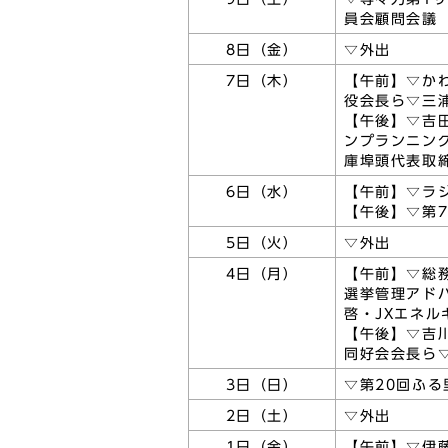
員会顧問会議
8日（金）
▽外出
7日（木）
【午前】▽か
役会長ら▽三
【午後】▽吉
ンプランニン
庫埠頭代表取
6日（水）
【午前】▽ラ
【午後】▽第
5日（火）
▽外出
4日（月）
【午前】▽総
選挙管理アド
啓・JXエネ
【午後】▽吉
同好会会長ら
3日（日）
▽第20回ふ
2日（土）
▽外出
1日（金）
【午前】▽伊