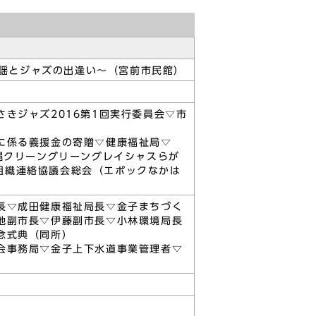
民謡とジャズの出逢い～（宮前市民館）
きジャズ2016第1回実行委員会▽市
に係る義援金の寄贈▽健康福祉局▽
縄クリーングリーングレイシャスらが
災組織連絡協議会総会（エポックなかは
長▽成田健康福祉局長▽金子まちづく
地副市長▽伊藤副市長▽小林環境局長
念式典（同所）
会事務局▽金子上下水道事業管理者▽