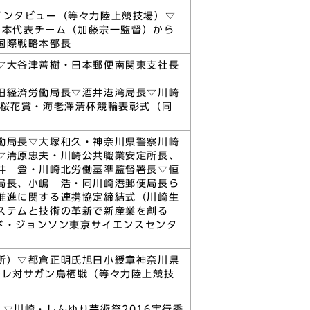
インタビュー（等々力陸上競技場）▽
日本代表チーム（加藤宗一監督）から
国際戦略本部長
▽大谷津善樹・日本郵便南関東支社長
田経済労働局長▽酒井港湾局長▽川崎
念桜花賞・海老澤清杯競輪表彰式（同
働局長▽大塚和久・神奈川県警察川崎
▽清原忠夫・川崎公共職業安定所長、
井 登・川崎北労働基準監督署長▽恒
局長、小嶋 浩・同川崎港郵便局長ら
推進に関する連携協定締結式（川崎生
ステムと技術の革新で新産業を創る
ン・エンド・ジョンソン東京サイエンスセンタ
所）▽都倉正明氏旭日小綬章神奈川県
ーレ対サガン鳥栖戦（等々力陸上競技
▽川崎・しんゆり芸術祭2016実行委