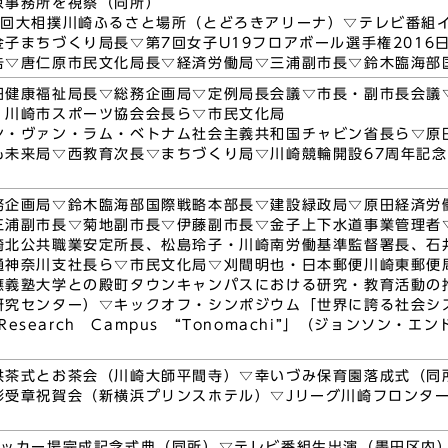
京事務所を視察（同所）
1回大相撲川崎ふるさと場所（とどろきアリーナ）▽テレビ番組
金子まちづくり局長▽第7回女子U19フロアボール選手権2016
告▽唐仁原市民文化局長▽経済労働局▽三浦副市長▽鈴木臨海部
田健康福祉局長▽総務企画局▽定例局長会議▽市長・副市長会議
・川崎市スポーツ協会会長ら▽市民文化局
ン・ヴァン・ラム・ベトナム社会主義共和国チャビン省長ら▽原
も未来局▽西教育次長▽まちづくり局▽川崎競輪開設67周年記
務企画局▽鈴木臨海部国際戦略本部長▽建設緑政局▽原田経済労
三浦副市長▽菊地副市長▽伊藤副市長▽金子上下水道事業管理者
崎北公共職業安定所長、松島玲子・川崎南労働基準監督署長、石
通神奈川支社長ら▽市民文化局▽刈間明也・日本郵便川崎東郵便
應義塾大学との殿町タウンキャンパスにおける研究・教育活動の
研究センター）▽キックオフ・シンポジウム「世界に誇る社会シ
g Research Campus “Tonomachi”」（ジョンソ
供茶式とお茶会（川崎大師平間寺）▽幸いづみ保育園落成式（同
彰受章祝賀会（新横浜プリンスホテル）▽Jリーグ川崎フロンタ
サッカー場完成記念式典（同所）▽テレビ番組生出演（墨田区内）