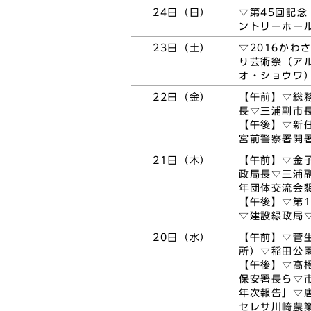
24日（日）
▽第45回記
ントリーホー
23日（土）
▽2016か
り芸術祭（ア
オ・ショウワ
22日（金）
【午前】▽総
長▽三浦副市
【午後】▽新
宮前警察署開
21日（木）
【午前】▽金
政局長▽三浦
年団体交流会
【午後】▽第
▽建設緑政局
20日（水）
【午前】▽菅
所）▽稲田公
【午後】▽髙
保安署長ら▽
年次報告」▽
セレサ川崎農