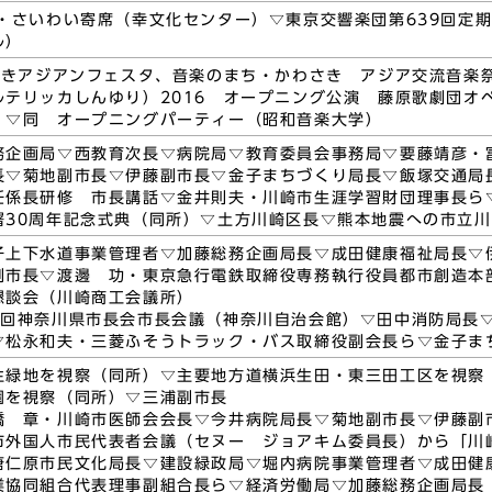
念・さいわい寄席（幸文化センター）▽東京交響楽団第639回定
ル）
わさきアジアンフェスタ、音楽のまち・かわさき アジア交流音楽祭
ルテリッカしんゆり）2016 オープニング公演 藤原歌劇団オ
）▽同 オープニングパーティー（昭和音楽大学）
務企画局▽西教育次長▽病院局▽教育委員会事務局▽要藤靖彦・
長▽菊地副市長▽伊藤副市長▽金子まちづくり局長▽飯塚交通局
任係長研修 市長講話▽金井則夫・川崎市生涯学習財団理事長ら
署30周年記念式典（同所）▽土方川崎区長▽熊本地震への市立
子上下水道事業管理者▽加藤総務企画局長▽成田健康福祉局長▽
副市長▽渡邊 功・東京急行電鉄取締役専務執行役員都市創造本
懇談会（川崎商工会議所）
1回神奈川県市長会市長会議（神奈川自治会館）▽田中消防局長
▽松永和夫・三菱ふそうトラック・バス取締役副会長ら▽金子ま
生緑地を視察（同所）▽主要地方道横浜生田・東三田工区を視察
園を視察（同所）▽三浦副市長
橋 章・川崎市医師会会長▽今井病院局長▽菊地副市長▽伊藤副
市外国人市民代表者会議（セヌー ジョアキム委員長）から「川崎
唐仁原市民文化局長▽建設緑政局▽堀内病院事業管理者▽成田健
業協同組合代表理事副組合長ら▽経済労働局▽加藤総務企画局長