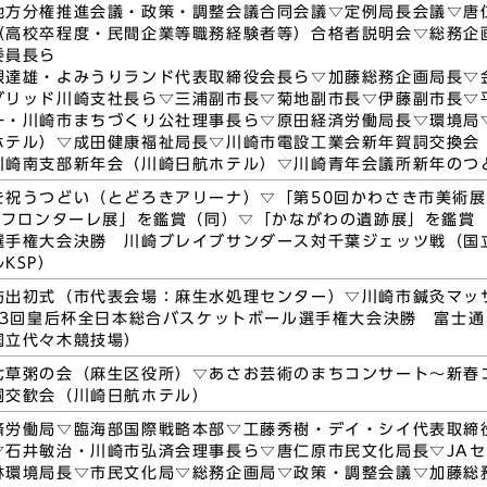
地方分権推進会議・政策・調整会議合同会議▽定例局長会議▽唐
（高校卒程度・民間企業等職務経験者等）合格者説明会▽総務企
委員長ら
根達雄・よみうりランド代表取締役会長ら▽加藤総務企画局長▽
グリッド川崎支社長ら▽三浦副市長▽菊地副市長▽伊藤副市長▽
一・川崎市まちづくり公社理事長ら▽原田経済労働局長▽環境局
ホテル）▽成田健康福祉局長▽川崎市電設工業会新年賀詞交換会
川崎南支部新年会（川崎日航ホテル）▽川崎青年会議所新年のつ
を祝うつどい（とどろきアリーナ）▽「第50回かわさき市美術
川崎フロンターレ展」を鑑賞（同）▽「かながわの遺跡展」を鑑賞
選手権大会決勝 川崎ブレイブサンダース対千葉ジェッツ戦（国
KSP）
防出初式（市代表会場：麻生水処理センター）▽川崎市鍼灸マッ
83回皇后杯全日本総合バスケットボール選手権大会決勝 富士通
国立代々木競技場）
七草粥の会（麻生区役所）▽あさお芸術のまちコンサート～新春
詞交歓会（川崎日航ホテル）
済労働局▽臨海部国際戦略本部▽工藤秀樹・デイ・シイ代表取締
▽石井敏治・川崎市弘済会理事長ら▽唐仁原市民文化局長▽JA
林環境局長▽市民文化局▽総務企画局▽政策・調整会議▽加藤総