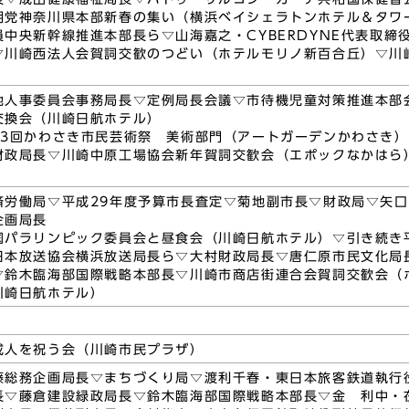
明党神奈川県本部新春の集い（横浜ベイシェラトンホテル＆タワ
員中央新幹線推進本部長ら▽山海嘉之・CYBERDYNE代表取締
▽川崎西法人会賀詞交歓のつどい（ホテルモリノ新百合丘）▽川
池人事委員会事務局長▽定例局長会議▽市待機児童対策推進本部
交換会（川崎日航ホテル）
33回かわさき市民芸術祭 美術部門（アートガーデンかわさき）
財政局長▽川崎中原工場協会新年賀詞交歓会（エポックなかはら
）
済労働局▽平成29年度予算市長査定▽菊地副市長▽財政局▽矢
企画局長
国パラリンピック委員会と昼食会（川崎日航ホテル）▽引き続き
日本放送協会横浜放送局長ら▽大村財政局長▽唐仁原市民文化局
▽鈴木臨海部国際戦略本部長▽川崎市商店街連合会賀詞交歓会（
川崎日航ホテル）
成人を祝う会（川崎市民プラザ）
藤総務企画局長▽まちづくり局▽渡利千春・東日本旅客鉄道執行
長▽藤倉建設緑政局長▽鈴木臨海部国際戦略本部長▽金 利中・