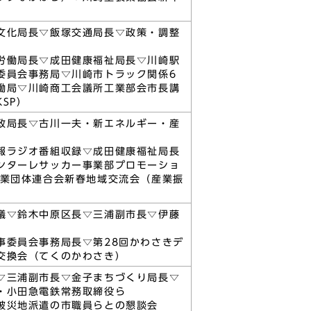
文化局長▽飯塚交通局長▽政策・調整
労働局長▽成田健康福祉局長▽川崎駅
委員会事務局▽川崎市トラック関係6
働局▽川崎商工会議所工業部会市長講
SP）
政局長▽古川一夫・新エネルギー・産
報ラジオ番組収録▽成田健康福祉局長
ンターレサッカー事業部プロモーショ
工業団体連合会新春地域交流会（産業振
議▽鈴木中原区長▽三浦副市長▽伊藤
事委員会事務局長▽第28回かわさきデ
交換会（てくのかわさき）
▽三浦副市長▽金子まちづくり局長▽
・小田急電鉄常務取締役ら
被災地派遣の市職員らとの懇談会