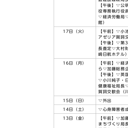
【午後】▽公
役専務執行役
▽経済労働局
館）
17日（火）
【午前】▽小
アゼリア賀詞
【午後】▽第
長査定▽大村
崎日航ホテル
16日（月）
【午前】▽経
ら▽加藤総務
【午後】▽英
▽小川純子・
健康福祉局長
賀詞交歓会（
15日（日）
▽外出
14日（土）
▽心身障害者
13日（金）
【午前】▽加
まちづくり局