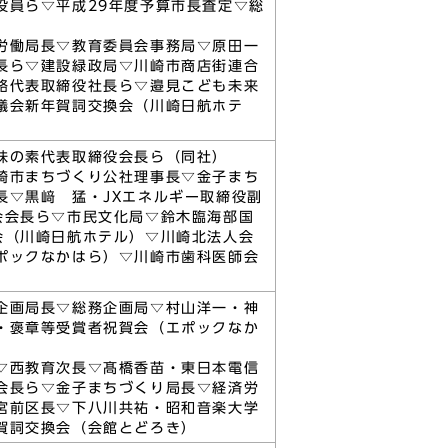
役員ら▽平成29年度予算市長査定▽総
労働局長▽教育委員会事務局▽原田一
長ら▽建設緑政局▽川崎市商店街連合
路代表取締役社長ら▽邉見こども未来
議会新年賀詞交換会（川崎日航ホテ
味の素代表取締役会長ら（同社）
崎市まちづくり公社理事長▽金子まち
長▽黒﨑 猛・JXエネルギー取締役副
会会長ら▽市民文化局▽鈴木臨海部国
会（川崎日航ホテル）▽川崎北法人会
ポックなかはら）▽川崎市歯科医師会
企画局長▽総務企画局▽村山洋一・神
・褒章等受賞者祝賀会（エポックなか
▽西教育次長▽髙橋香苗・東日本電信
会長ら▽金子まちづくり局長▽経済労
宮前区長▽下八川共祐・昭和音楽大学
賀詞交換会（会館とどろき）