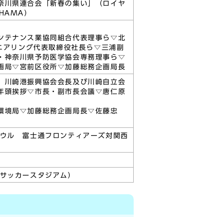
奈川県連合会「新春の集い」（ロイヤ
HAMA）
ンテナンス業協同組合代表理事ら▽北
ジニアリング代表取締役社長ら▽三浦副
・神奈川県予防医学協会専務理事ら▽
画局▽宮前区役所▽加藤総務企画局長
、川崎港振興協会会長及び川崎自立会
年頭挨拶▽市長・副市長会議▽唐仁原
環境局▽加藤総務企画局長▽佐藤忠
ボウル 富士通フロンティアーズ対関西
田サッカースタジアム）