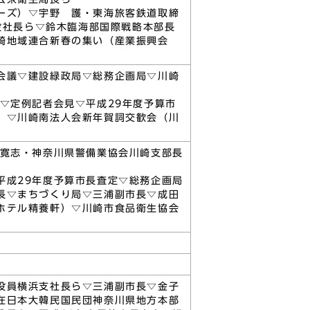
ーズ）▽宇野 護・東海旅客鉄道取締
役社長ら▽鈴木臨海部国際戦略本部長
崎地域連合新春の集い（産業振興会
会議▽建設緑政局▽総務企画局▽川崎
▽定例記者会見▽平成29年度予算市
）▽川崎南法人会新年賀詞交歓会（川
口寛志・神奈川県警備業協会川崎支部長
平成29年度予算市長査定▽総務企画局
長▽まちづくり局▽三浦副市長▽成田
ホテル精養軒）▽川崎市食品衛生協会
役員横浜支社長ら▽三浦副市長▽金子
在日本大韓民国民団神奈川県地方本部