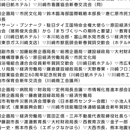
川崎日航ホテル）▽川崎市看護協会新春交流会（同）
務企画局▽市民文化局▽鈴木臨海部国際戦略本部長▽唐仁原市民
市長
ンサーン・ブンナーク・駐日タイ王国特命全権大使ら▽原田経済
合会（猪熊俊夫会長）から「まちづくりへの期待と要望」▽教育
会（川崎日航ホテル）▽本川祐治郎・富山県氷見市長ら▽経済労
（東京ガス川崎支店）▽川崎市獣医師会新春賀詞交歓会（ホテルK
浦副市長▽加藤総務企画局長▽総務企画局▽建設緑政局▽大村財
発機構理事長ら▽原田経済労働局長▽市民文化局
崎浴場組合連合会役員新年賀詞交歓会（川崎日航ホテル）▽市広
くり局長▽経済労働局▽藤倉建設緑政局長▽天野春果・川崎フロ
建設業協会創立60周年記念祝賀会（川崎日航ホテル）▽川崎市
崎市保育会新年交流会（川崎商工会議所）
務企画局▽病院局▽財政局▽定例局長会議▽市情報化推進本部会
総務企画局長▽藤倉建設緑政局長▽経済労働局
国市有物件災害共済会理事会（日本都市センター会館）▽小池人
表彰式（産業振興会館）▽川崎市技能職団体連絡協議会新年賀詞
務企画局▽経済労働局▽菰田正信・三井不動産代表取締役社長ら
伊藤副市長▽渡邊教育長▽大村財政局長▽西教育次長▽金子一郎
西一史・熊本市長ら（エポックなかはら）▽大西市長、熊本地震