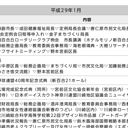
平成29年1月
内容
藤副市長▽成田健康福祉局長▽定例局長会議▽唐仁原市民文化局
議会定例会日程等申入れ▽金子まちづくり局長
崎百合丘ロータリークラブ例会 市長講演（ホテルモリノ新百合
藤総務企画局長▽教育委員会事務局▽海老根靖典・大樹リサーチ
オフサイトミーティング▽野本宮前区長
出
木中原区長▽総務企画局▽まちづくり局▽市民文化局▽加藤総務
わさき宿交流館）▽野本宮前区長
野球連盟40周年記念式典（新百合21ホール）
広場完成記念式典（同所）▽宮前区文化協会新年会（宮前区内）
間寺）▽日本ボーイスカウト神奈川連盟川崎地区協議会ニューイ
村財政局長▽総務企画局▽酒井港湾局長▽教育委員会事務局▽西
崎市地域女性連絡協議会新春のつどい（川崎区内）▽川崎幸ロー
立川崎総合科学高等学校第22回デザイン科作品展（アートガー
の準備状況報告▽唐仁原市民文化局長▽鈴木臨海部国際戦略本部
川崎市老人クラブリーダー及び女性リーダー研修会懇親会（エポ