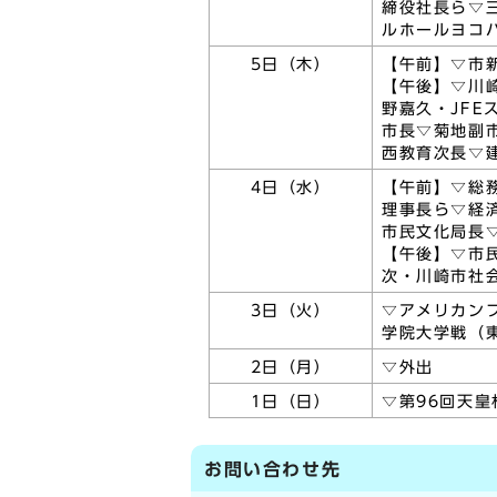
締役社長ら▽
ルホールヨコ
5日（木）
【午前】▽市
【午後】▽川
野嘉久・JF
市長▽菊地副
西教育次長▽
4日（水）
【午前】▽総
理事長ら▽経
市民文化局長
【午後】▽市
次・川崎市社
3日（火）
▽アメリカン
学院大学戦（
2日（月）
▽外出
1日（日）
▽第96回天
お問い合わせ先