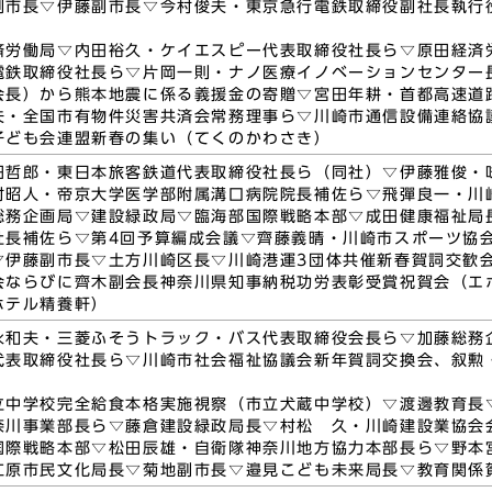
副市長▽伊藤副市長▽今村俊夫・東京急行電鉄取締役副社長執行
済労働局▽内田裕久・ケイエスピー代表取締役社長ら▽原田経済
電鉄取締役社長ら▽片岡一則・ナノ医療イノベーションセンター
会長）から熊本地震に係る義援金の寄贈▽宮田年耕・首都高速道
夫・全国市有物件災害共済会常務理事ら▽川崎市通信設備連絡協
子ども会連盟新春の集い（てくのかわさき）
田哲郎・東日本旅客鉄道代表取締役社長ら（同社）▽伊藤雅俊・
村昭人・帝京大学医学部附属溝口病院院長補佐ら▽飛彈良一・川
総務企画局▽建設緑政局▽臨海部国際戦略本部▽成田健康福祉局
社長補佐ら▽第4回予算編成会議▽齊藤義晴・川崎市スポーツ協
▽伊藤副市長▽土方川崎区長▽川崎港運3団体共催新春賀詞交歓
会ならびに齊木副会長神奈川県知事納税功労表彰受賞祝賀会（エ
ホテル精養軒）
永和夫・三菱ふそうトラック・バス代表取締役会長ら▽加藤総務
代表取締役社長ら▽川崎市社会福祉協議会新年賀詞交換会、叙勲
立中学校完全給食本格実施視察（市立犬蔵中学校）▽渡邊教育長
奈川事業部長ら▽藤倉建設緑政局長▽村松 久・川崎建設業協会
国際戦略本部▽松田辰雄・自衛隊神奈川地方協力本部長ら▽野本
仁原市民文化局長▽菊地副市長▽邉見こども未来局長▽教育関係