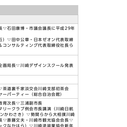
長▽石田康博・市議会議長に平成29年
丘）▽田中公章・日本ゼオン代表取締
＆コンサルティング代表取締役社長ら
企画局長▽川崎デザインスクール発表
▽茶道裏千家淡交会川崎支部初茶会
ヤーパーティー（総合自治会館）
教育次長▽三浦副市長
タリークラブ例会市長講演（川崎日航
デンかわさき）▽勢関らから大相撲川崎
長▽斎藤文夫・川崎市観光協会会長▽
ックなかはら）▽川崎塗装業協会新年