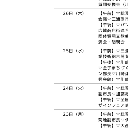
賀詞交換会（
26日（木）
【午前】▽総
会議▽三浦副
【午後】▽バ
広域商店街連
団体賀詞交歓
演会・懇親会
25日（水）
【午前】▽三
業技術総合開
【午後】▽川
▽金子まちづ
ン部長▽川崎
興会館）▽川
24日（火）
【午前】▽総
副市長▽加藤
【午後】▽全
ザインフェア
23日（月）
【午前】▽総
菊地副市長▽
【午後】▽大