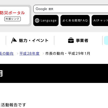
防災ポータル
外部リンク
Language
よくある質問
FAQ
AIチャッ
て
魅力・イベント
事業者
長の動向
平成28年度
市長の動向・平成29年1月
月
な活動報告です