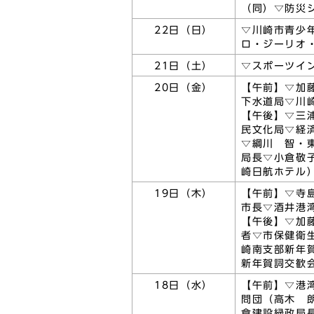
（同）▽防災
22日（日）
▽川崎市青少
ロ・ジーリオ
21日（土）
▽スポーツイ
20日（金）
【午前】▽加
下水道局▽川
【午後】▽三
民文化局▽経
▽綱川 智・
局長▽小倉敬
崎日航ホテル
19日（木）
【午前】▽寺
市長▽酒井港
【午後】▽加
者▽市保健衛
崎南支部新年
新年賀詞交歓
18日（水）
【午前】▽港
問団（高木 
倉建設緑政局