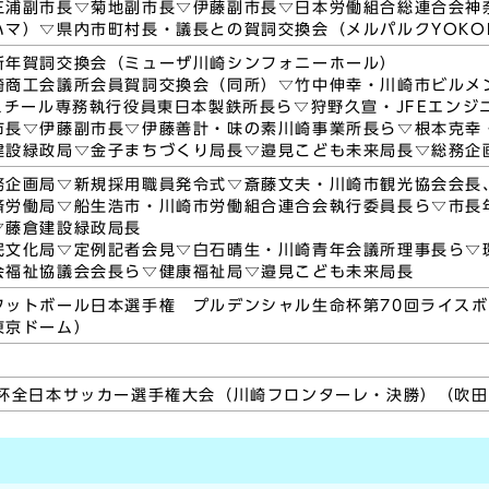
三浦副市長▽菊地副市長▽伊藤副市長▽日本労働組合総連合会神
ハマ）▽県内市町村長・議長との賀詞交換会（メルパルクYOKO
新年賀詞交換会（ミューザ川崎シンフォニーホール）
崎商工会議所会員賀詞交換会（同所）▽竹中伸幸・川崎市ビルメ
Eスチール専務執行役員東日本製鉄所長ら▽狩野久宣・JFEエン
市長▽伊藤副市長▽伊藤善計・味の素川崎事業所長ら▽根本克幸
建設緑政局▽金子まちづくり局長▽邉見こども未来局長▽総務企
務企画局▽新規採用職員発令式▽斎藤文夫・川崎市観光協会会長
済労働局▽船生浩市・川崎市労働組合連合会執行委員長ら▽市長
▽藤倉建設緑政局長
民文化局▽定例記者会見▽白石晴生・川崎青年会議所理事長ら▽
会福祉協議会会長ら▽健康福祉局▽邉見こども未来局長
フットボール日本選手権 プルデンシャル生命杯第70回ライス
東京ドーム）
皇杯全日本サッカー選手権大会（川崎フロンターレ・決勝）（吹