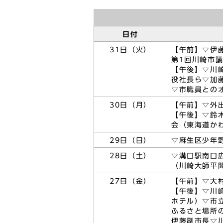
日付
31日（火）
【午前】▽伊
第1回川崎市
【午後】▽川
役社長ら▽加
▽市職員との
30日（月）
【午前】▽外
【午後】▽鈴
会（東海道か
29日（日）
▽麻生区少年
28日（土）
▽溝口駅南口
（川崎大師平
27日（金）
【午前】▽大
【午後】▽川
ホテル）▽市
ふるさと場所
伊藤副市長▽