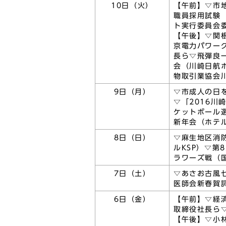
10日（火）
【午前】▽市
職員採用試験
ト実行委員会
【午後】▽関
京電力パワー
長ら▽飛彈良
会（川崎日航
物取引業協会
9日（月）
▽市成人の日
▽「2016
ケットボール
新年会（ホテル
8日（日）
▽麻生地区消
ルKSP）▽第
ラワーズ戦（
7日（土）
▽あさお古風
医師会新春賀
6日（金）
【午前】▽経
取締役社長ら
【午後】▽小