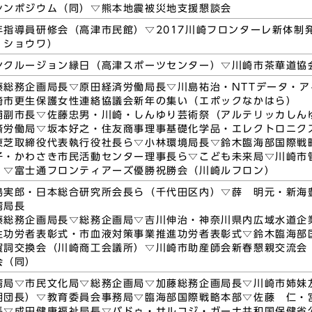
シンポジウム（同）▽熊本地震被災地支援懇談会
年指導員研修会（高津市民館）▽2017川崎フロンターレ新体制
・ショウワ）
ンクルージョン縁日（高津スポーツセンター）▽川崎市茶華道協
藤総務企画局長▽原田経済労働局長▽川島祐治・NTTデータ・
崎市更生保護女性連絡協議会新年の集い（エポックなかはら）
浦副市長▽佐藤忠男・川崎・しんゆり芸術祭（アルテリッカしんゆ
済労働局▽坂本好之・住友商事理事基礎化学品・エレクトロニク
東芝取締役代表執行役社長ら▽小林環境局長▽鈴木臨海部国際戦
子・かわさき市民活動センター理事長ら▽こども未来局▽川崎市
）▽富士通フロンティアーズ優勝祝勝会（川崎ルフロン）
島実郎・日本総合研究所会長ら（千代田区内）▽薛 明元・新海
湾局長
藤総務企画局長▽総務企画局▽吉川伸治・神奈川県内広域水道企
生功労者表彰式・市血液対策事業推進功労者表彰式▽鈴木臨海部
賀詞交換会（川崎商工会議所）▽川崎市助産師会新春懇親交流会
会（同）
湾局▽市民文化局▽総務企画局▽加藤総務企画局長▽川崎市姉妹
朗団長）▽教育委員会事務局▽臨海部国際戦略本部▽佐藤 仁・
長▽成田健康福祉局長▽バドゥ・サルコジ・ガーナ共和国保健省