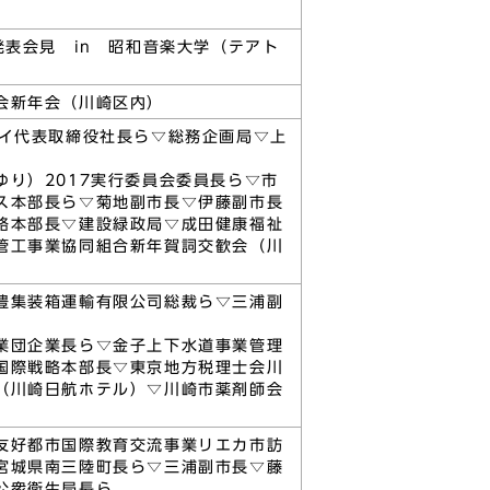
発表会見 in 昭和音楽大学（テアト
会新年会（川崎区内）
アイ代表取締役社長ら▽総務企画局▽上
り）2017実行委員会委員長ら▽市
ス本部長ら▽菊地副市長▽伊藤副市長
略本部長▽建設緑政局▽成田健康福祉
管工事業協同組合新年賀詞交歓会（川
豊集装箱運輸有限公司総裁ら▽三浦副
業団企業長ら▽金子上下水道事業管理
国際戦略本部長▽東京地方税理士会川
（川崎日航ホテル）▽川崎市薬剤師会
友好都市国際教育交流事業リエカ市訪
宮城県南三陸町長ら▽三浦副市長▽藤
公衆衛生局長ら