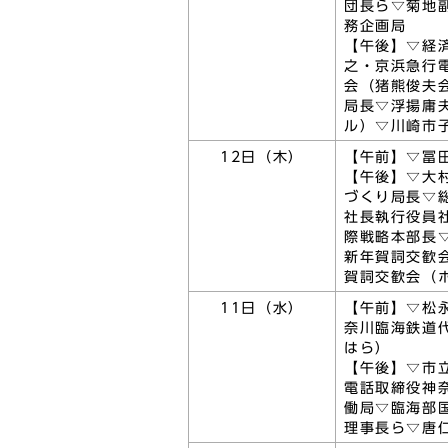
団長ら▽菊地
務企画局
【午後】▽経
之・京浜急行
会（猪熊俊夫
局長▽浮揚庸
ル）▽川崎市
12日（木）
【午前】▽冨
【午後】▽大
づくり局長▽
社長執行役員
際戦略本部長
新年賀詞交歓
賀詞交歓会（
11日（水）
【午前】▽松
奈川臨海鉄道
はら）
【午後】▽市
電話取締役神
働局▽臨海部
理事長ら▽唐