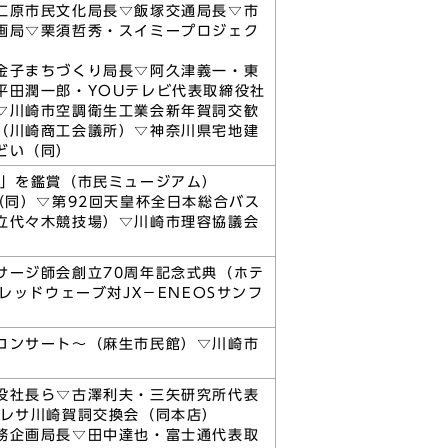
仁原市民文化局長▽飯塚交通局長▽市
画局▽栗須哲秀・スイミープロジェク
金子まちづくり局長▽阿久津義一・東
平田潤一郎・YOUテレビ代表取締役社
▽川崎市空調衛生工業会新年賀詞交歓
（川崎商工会議所）▽神奈川県宅地建
どい（同）
展」を鑑賞（市民ミュージアム）
（同）▽第92回天皇杯全日本総合バス
立代々木競技場）▽川崎市理容協議会
サージ師会創立70周年記念式典（ホテ
レッドウェーブ対JX－ENEOSサンフ
コンサート～（麻生市民館）▽川崎市
役社長ら▽古澤利夫・三矢研究所代表
セレサ川崎賀詞交換会（同本店）
務企画局長▽田中達也・富士通代表取