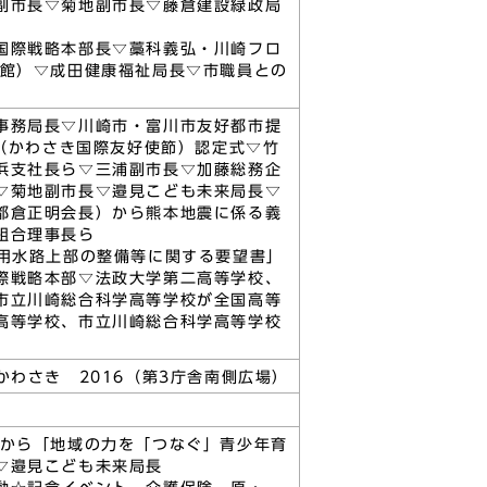
副市長▽菊地副市長▽藤倉建設緑政局
国際戦略本部長▽藁科義弘・川崎フロ
会館）▽成田健康福祉局長▽市職員との
事務局長▽川崎市・富川市友好都市提
．（かわさき国際友好使節）認定式▽竹
浜支社長ら▽三浦副市長▽加藤総務企
▽菊地副市長▽邉見こども未来局長▽
都倉正明会長）から熊本地震に係る義
組合理事長ら
の用水路上部の整備等に関する要望書」
際戦略本部▽法政大学第二高等学校、
市立川崎総合科学高等学校が全国高等
高等学校、市立川崎総合科学高等学校
わさき 2016（第3庁舎南側広場）
会から「地域の力を「つなぐ」青少年育
▽邉見こども未来局長