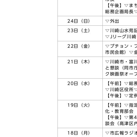
【午後】▽ま
総務企画局長
24日（日）
▽外出
23日（土）
▽川崎山水苑
▽Jリーグ川
22日（金）
▽プチョン・
市民会館）▽
21日（木）
▽川崎市・富
と懇談（同市
ク映画祭オー
20日（水）
【午前】▽総
▽川崎区役所
【午後】▽定
19日（火）
【午前】▽指
化・教育部会
【午後】▽第
談会（高津区
18日（月）
▽市広報ラジ