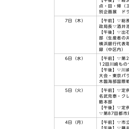
【午後】▽経
点・回・帰（
別企画展 ド
7日（木）
【午前】▽総
政局長▽酒井
【午後】▽出
部（生産者の
横浜銀行代表
録（中区内）
6日（水）
【午前】▽第2
12回川崎も
【午後】▽川
大会・東京パ
木臨海部国際
5日（火）
【午前】▽定
名武克泰・ク
略本部
【午後】▽定
▽第87回都
4日（月）
【午前】▽市
【午後】▽藤