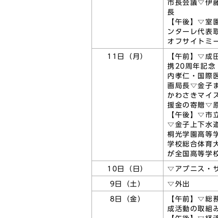
市長会議▽伊
長
【午後】▽室
ンターレ代表
オフサイトミ
11日（月）
【午前】▽成
携20周年記
内孝仁・国際
画局長▽金子
かわさきマイ
援金の寄贈▽
【午後】▽市
▽金子上下水
桐光学園高等
学校総合体育
が全国高等学
10日（日）
▽アブニス・
9日（土）
▽外出
8日（金）
【午前】▽総
成活動の取組