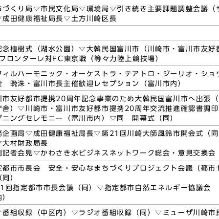
ちづくり局▽市民文化局▽環境局▽引き続き主要課題調整会議（
▽成田健康福祉局長▽土方川崎区長
記念植樹式（湖水公園）▽大韓民国富川市（川崎市・富川市友好
崎フロンターレ対FC東京戦（等々力陸上競技場）
フィルハーモニック・オーケストラ・テアトロ・ジーリオ・ショ
金 晩洙・富川市長主催歓迎レセプション（富川市内）
川市友好都市提携20周年記念事業のため大韓民国富川市へ出張（
庁舎）▽川崎市・富川市友好都市提携20周年交流推進確認書調
プニングセレモニー（富川市内）▽同 開幕式（同）
務企画局▽成田健康福祉局長▽第21回川崎大師風鈴市開会式（
▽大村財政局長
例記者会見▽かわさき水ビジネスネットワーク総会・意見交換会
定都市市長会 安全・安心なまちづくりプロジェクト会議（都市
（同）
41回指定都市市長会議（同）▽指定都市自然エネルギー協議会 
内）
オ番組収録（中区内）▽ラジオ番組収録（同）▽ミューザ川崎市民