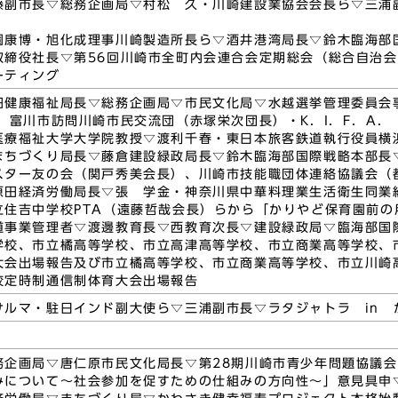
藤副市長▽総務企画局▽村松 久・川崎建設業協会会長ら▽三浦
園康博・旭化成理事川崎製造所長ら▽酒井港湾局長▽鈴木臨海部
取締役社長▽第56回川崎市全町内会連合会定期総会（総合自治
ーティング
田健康福祉局長▽総務企画局▽市民文化局▽水越選挙管理委員会
念 富川市訪問川崎市民交流団（赤塚栄次団長）・K．I．F．A
医療福祉大学大学院教授▽渡利千春・東日本旅客鉄道執行役員横
まちづくり局長▽藤倉建設緑政局長▽鈴木臨海部国際戦略本部長
スター友の会（関戸秀美会長）、川崎市技能職団体連絡協議会（
原田経済労働局長▽張 学金・神奈川県中華料理業生活衛生同業
立住吉中学校PTA（遠藤哲哉会長）らから「かりやど保育園前
道事業管理者▽渡邊教育長▽西教育次長▽建設緑政局▽臨海部国
学校、市立橘高等学校、市立高津高等学校、市立商業高等学校、
大会出場報告及び市立橘高等学校、市立商業高等学校、市立川崎
校定時制通信制体育大会出場報告
サルマ・駐日インド副大使ら▽三浦副市長▽ラタジャトラ in か
務企画局▽唐仁原市民文化局長▽第28期川崎市青少年問題協議
みについて～社会参加を促すための仕組みの方向性～」意見具申