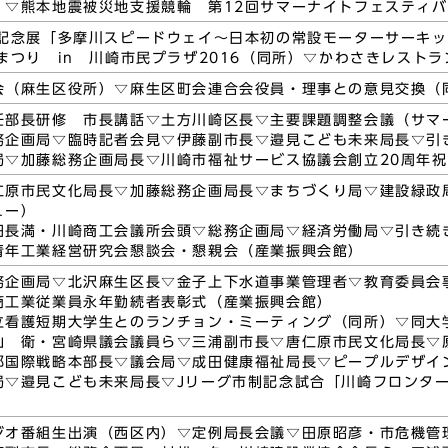
）▽熊本地震被災地支援競輪 第12回サマーナイトフェスティ
年記念展「多摩川スピードウェイ～日本初の常設モーターサーキ
まつり in 川崎市民プラザ2016（同所）▽かわさきレスト
会（麻生区役所）▽麻生区町会連合会役員・理事との意見交換（
任部長研修 市長講話▽土方川崎区長▽主要課題調整会議（サマ
務企画局▽臨時記者会見▽伊藤副市長▽邉見こども未来局長▽引
局▽加藤総務企画局長▽川崎市福祉サービス協議会創立20周年
仁原市民文化局長▽加藤総務企画局長▽まちづくり局▽建設緑政
ュー）
田長満・川崎商工会議所会頭▽総務企画局▽経済労働局▽引き続
青年工業経営研究会懇談会・懇親会（産業振興会館）
務企画局▽北沢麻生区長▽金子上下水道事業管理者▽教育委員会
商工業従業員永年勤続者表彰式（産業振興会館）
立看護短期大学生とのランチョン・ミーティング（同所）▽同大
山 衛・宮崎県議会議員ら▽三浦副市長▽唐仁原市民文化局長▽
部国際戦略本部長▽議会局▽成田健康福祉局長▽ピープルデザイ
局▽邉見こども未来局長▽Jリーグ市制記念試合「川崎フロンタ
）
ジオ番組生出演（西区内）▽定例局長会議▽田原昭彦・市危機管