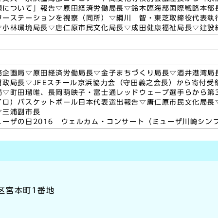
題について」報告▽原田経済労働局長▽鈴木臨海部国際戦略本部
ワーステーションを視察（同所）▽綱川 智・東芝取締役代表執
▽小林環境局長▽唐仁原市民文化局長▽成田健康福祉局長▽建設
務企画局▽原田経済労働局長▽金子まちづくり局長▽酒井港湾局
財政局長▽JFEスチール京浜協力会（守田義之会長）から寄付受
局▽町田瑠唯、長岡萌映子・富士通レッドウェーブ選手らから第3
イロ）バスケットボール日本代表選出報告▽唐仁原市民文化局長
▽三浦副市長
ューザの日2016 ウェルカム・コンサート（ミューザ川崎シン
崎区宮本町1番地