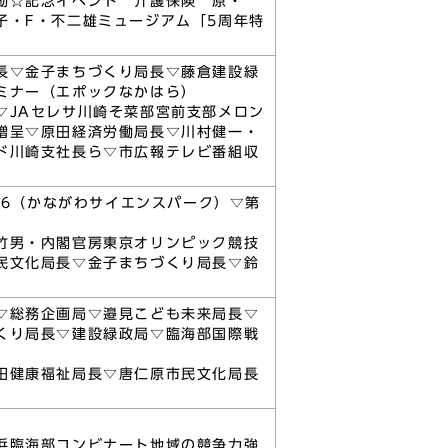
動☆記念イベント 介護保険 原・
子・F・不二雄ミュージアム「5周年特
）
長▽金子まちづくり局長▽藤倉建設緑
ミナー（エポックなかはら）
▽JAセレサ川崎そ菜部宮前支部メロン
贈呈▽原田経済労働局長▽川村健一・
ド川崎支社長ら▽市広報テレビ番組収
16（かながわサイエンスパーク）▽第
竹男・内閣官房東京オリンピック競技
民文化局長▽金子まちづくり局長▽鈴
▽総務企画局▽邉見こども未来局長▽
くり局長▽建設緑政局▽臨海部国際戦
田健康福祉局長▽唐仁原市民文化局長
浜臨海部コンビナート地域の競争力強