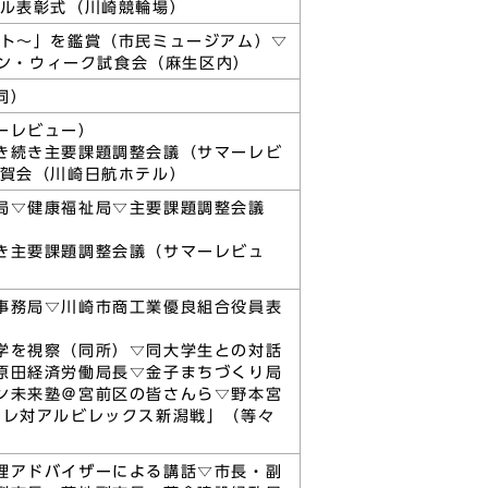
バル表彰式（川崎競輪場）
ット～」を鑑賞（市民ミュージアム）▽
ラン・ウィーク試食会（麻生区内）
同）
ーレビュー）
き続き主要課題調整会議（サマーレビ
祝賀会（川崎日航ホテル）
局▽健康福祉局▽主要課題調整会議
き主要課題調整会議（サマーレビュ
事務局▽川崎市商工業優良組合役員表
学を視察（同所）▽同大学生との対話
原田経済労働局長▽金子まちづくり局
ン未来塾＠宮前区の皆さんら▽野本宮
ーレ対アルビレックス新潟戦」（等々
理アドバイザーによる講話▽市長・副