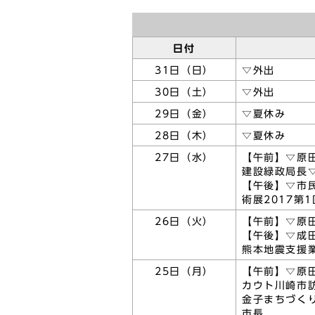
日付
31日（日）
▽外出
30日（土）
▽外出
29日（金）
▽夏休み
28日（木）
▽夏休み
27日（水）
【午前】▽原
建設緑政局長
【午後】▽市
術展2017第
26日（火）
【午前】▽原
【午後】▽成
熊本地震支援
25日（月）
【午前】▽原
カウト川崎市
金子まちづく
市長