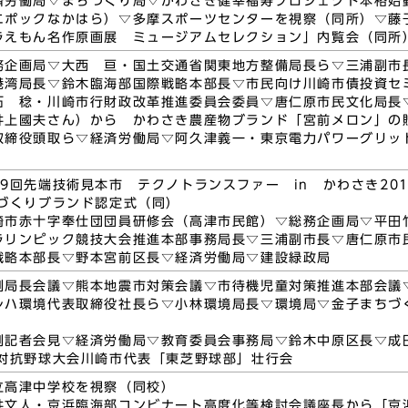
済労働局▽まちづくり局▽かわさき健幸福寿プロジェクト本格始
エポックなかはら）▽多摩スポーツセンターを視察（同所）▽藤
ラえもん名作原画展 ミュージアムセレクション」内覧会（同所
務企画局▽大西 亘・国土交通省関東地方整備局長ら▽三浦副市
港湾局長▽鈴木臨海部国際戦略本部長▽市民向け川崎市債投資セ
石 稔・川崎市行財政改革推進委員会委員▽唐仁原市民文化局長
井上國夫さん）から かわさき農産物ブランド「宮前メロン」の
取締役頭取ら▽経済労働局▽阿久津義一・東京電力パワーグリッ
9回先端技術見本市 テクノトランスファー in かわさき20
のづくりブランド認定式（同）
崎市赤十字奉仕団団員研修会（高津市民館）▽総務企画局▽平田
ラリンピック競技大会推進本部事務局長▽三浦副市長▽唐仁原市
戦略本部長▽野本宮前区長▽経済労働局▽建設緑政局
例局長会議▽熊本地震市対策会議▽市待機児童対策推進本部会議
レハ環境代表取締役社長ら▽小林環境局長▽環境局▽金子まちづ
例記者会見▽経済労働局▽教育委員会事務局▽鈴木中原区長▽成
市対抗野球大会川崎市代表「東芝野球部」壮行会
立高津中学校を視察（同校）
井文人・京浜臨海部コンビナート高度化等検討会議座長から「京