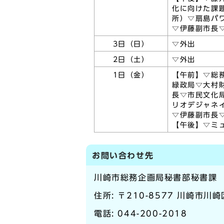
化に向けた課
所）▽扇島パ
▽伊藤副市長
3日（日）
▽外出
2日（土）
▽外出
1日（金）
【午前】▽総
緑政局▽大村
長▽市民文化
リオデジャネ
▽伊藤副市長
【午後】▽ミ
お問い合わせ先
川崎市総務企画局秘書部秘書課
住所: 〒210-8577 川崎市川
電話:
044-200-2018