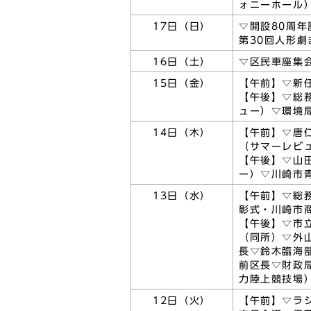
ォニーホール
17日（日）
▽開設80周
第30回人形劇
16日（土）
▽区民車座集
15日（金）
【午前】▽新
【午後】▽総
ュー）▽環境
14日（木）
【午前】▽唐
（サマーレビ
【午後】▽山
ー）▽川崎市
13日（水）
【午前】▽総
彰式・川崎市
【午後】▽市
（同所）▽外
長▽鈴木臨海
前区長▽財政
力陸上競技場
12日（火）
【午前】▽ラ