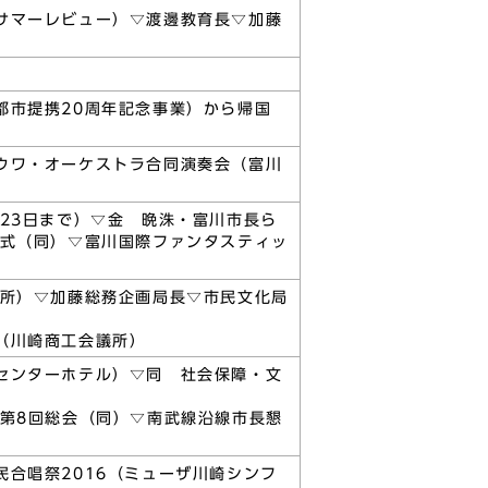
サマーレビュー）▽渡邊教育長▽加藤
都市提携20周年記念事業）から帰国
ウワ・オーケストラ合同演奏会（富川
23日まで）▽金 晩洙・富川市長ら
印式（同）▽富川国際ファンタスティッ
同所）▽加藤総務企画局長▽市民文化局
（川崎商工会議所）
センターホテル）▽同 社会保障・文
第8回総会（同）▽南武線沿線市長懇
合唱祭2016（ミューザ川崎シンフ