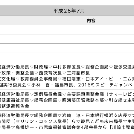
平成28年7月
内容
田経済労働局長▽財政局▽中村多摩区長▽総務企画局▽飯塚交通
▽政策・調整会議▽西教育次長▽三浦副市長
民文化局▽教育委員会事務局▽福田剛志・日本アイ・ビー・エム
1回実行委員会▽小林 香・福島市長、2016ミスピーチキャン
田経済労働局長▽定例局長会議▽主要課題調整会議（サマーレビ
田健康福祉局長▽総務企画局▽臨海部国際戦略本部▽引き続き主
業務派遣報告会
田経済労働局長▽総務企画局▽岩崎 淳・日本銀行横浜支店長▽
訪問団（マリリン・コックス隊長）ら▽邉見こども未来局長▽主
り局長▽高橋雄一・市児童福祉審議会第4部会長から「川崎市児