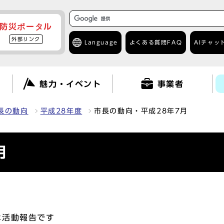
防災ポータル
外部リンク
Language
よくある質問
FAQ
AIチャッ
て
魅力・イベント
事業者
長の動向
平成28年度
市長の動向・平成28年7月
月
な活動報告です