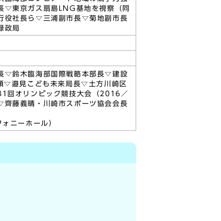
長▽東京ガス扇島LNG基地を視察（同
行役社長ら▽三浦副市長▽菊地副市長
緑政局
長▽鈴木臨海部国際戦略本部長▽建設
領▽邉見こども未来局長▽土方川崎区
1回オリンピック競技大会（2016／
▽齊藤義晴・川崎市スポーツ協会会長
フォニーホール）