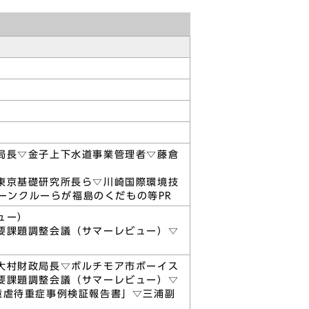
局長▽金子上下水道事業管理者▽藤倉
東京基礎研究所長ら▽川崎国際環境技
ペーンクルーらが福島のくだもの等PR
ュー）
要課題調整会議（サマーレビュー）▽
大村財政局長▽ボルチモア市ボーイス
要課題調整会議（サマーレビュー）▽
童虐待重症事例検証報告書」▽三浦副