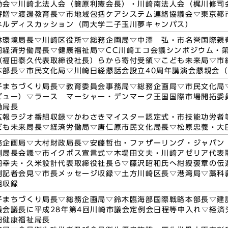
励会▽川崎北法人会（簔原利憲会長）・川崎南法人会（梶川修司
寄贈▽渡邊教育長▽市地域包括ケアシステム連絡協議会▽東京
ネルディスカッション（同大学二子玉川夢キャンパス）
林環境局長▽川崎区役所▽総務企画局▽中澤 弘・市名誉国際親
田経済労働局長▽健康福祉局▽CC川崎エコ会議シンポジウム・
（福田泰久代表取締役社長）らから寄付受領▽こども未来局▽市
本部長▽市民文化局▽川崎日経懇話会設立40周年講演会懇親会
子まちづくり局長▽教育委員会事務局▽総務企画局▽市民文化局
ビュー）▽ラース マーシャー・デンマーク王国国際市場開拓委
働局長
広報ラジオ番組収録▽かわさきマイスター認定式・市技能功労者
ども未来局長▽経済労働局▽唐仁原市民文化局長▽松原忠義・大
務企画局▽大村財政局長▽安藤哲也・ファザーリング・ジャパン
例局長会議▽市イクボス宣言式▽木場田文夫・川崎アゼリア代表
田幸夫・久米設計代表取締役社長ら▽藤沢昭和氏へ紺綬褒章の伝
例記者会見▽市長メッセージ収録▽土方川崎区長▽港湾局▽藁科
組収録
子まちづくり局長▽総務企画局▽鈴木臨海部国際戦略本部長▽建
議会議長に平成28年第4回川崎市議会定例会日程等申入れ▽経済
田健康福祉局長