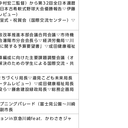
中村宏二監督）から第32回全日本還暦
全日本古希軟式野球大会優勝報告▽伊藤
レビュー）
贈呈式・祝賀会（国際交流センター）▽
政改革推進本部会議合同会議▽市待機
会瀋陽市分会会長ら▽経済労働局▽川
設に関する予算要望書」▽成田健康福祉
算編成に向けた主要課題調整会議（オ
解決のための学生による国際交流・共
まちづくり局長▽邉見こども未来局長
ータムレビュー）▽成田健康福祉局長
役ら▽藤倉建設緑政局長▽総務企画局
ープニングパレード（富士見公園～川崎
浦副市長
ンin京急川崎feat．かわさきジャ