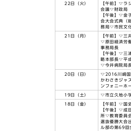
22日（火）
【午前】▽ラ
会議▽財政局
【午後】▽金
会大会式典（
務局▽市民文
21日（月）
【午前】▽三
▽原田経済労
事務局長
【午後】▽三
略本部長▽平
▽今井病院局
20日（日）
▽2016川
かわさきジャズ
ンフォニーホ
19日（土）
▽市立久地小
18日（金）
【午前】▽国
【午後】▽成
所▽教育委員
選抜優勝大会
ル部の第69