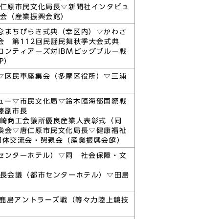
唐仁原市民文化局長▽新聞社インタビュ
う会（産業振興会館）
念まちびらき式典（幸区内）▽かわさ
 第112回民謡民舞秋季大会式典
ンティアーズ対IBMビッグブルー戦
P）
▽区民車座集会（多摩区役所）▽三浦
ュー▽市民文化局▽鈴木臨海部国際戦
藤副市長
川崎商工会議所優良産業人表彰式（同
換会▽唐仁原市民文化局長▽健康福祉
団体交流会・懇親会（産業振興会館）
センターホテル）▽同 社会保障・文
市長会議（都市センターホテル）▽田島
対鹿島アントラーズ戦（等々力陸上競技