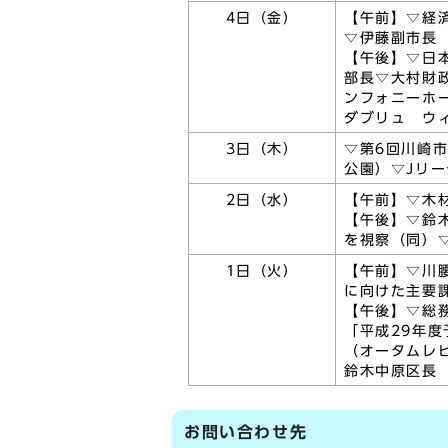
4日（金）
【午前】▽経
▽伊藤副市長
【午後】▽日
部長▽大村財
ンフォニーホ
ダブリュ ウ
3日（木）
▽第6回川崎
公園）▽Jリ
2日（水）
【午前】▽木
【午後】▽鈴
を視察（同）
1日（火）
【午前】▽川
に向けた主要
【午後】▽総
「平成29年
（オータムレ
鈴木中原区長
お問い合わせ先