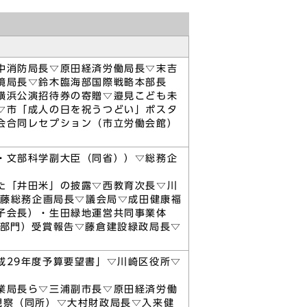
中消防局長▽原田経済労働局長▽末吉
境局長▽鈴木臨海部国際戦略本部長
横浜公演招待券の寄贈▽邉見こども未
▽市「成人の日を祝うつどい」ポスタ
会合同レセプション（市立労働会館）
・文部科学副大臣（同省））▽総務企
た「井田米」の披露▽西教育次長▽川
加藤総務企画局長▽議会局▽成田健康福
子会長）・生田緑地運営共同事業体
働部門）受賞報告▽藤倉建設緑政局長▽
成29年度予算要望書」▽川崎区役所▽
業局長ら▽三浦副市長▽原田経済労働
視察（同所）▽大村財政局長▽入来健