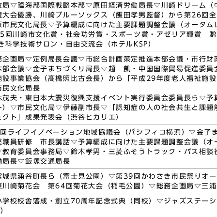
政局▽臨海部国際戦略本部▽原田経済労働局長▽川崎ドリーム（
権大会優勝、川崎ブルーソックス（飯田孝男監督）から第26回
原市民文化局長▽予算編成に向けた主要課題調整会議（オータム
45回川崎市文化賞・社会功労賞・スポーツ賞・アゼリア輝賞 
き科学技術サロン・自由交流会（ホテルKSP）
務企画局▽定例局長会議▽市総合計画策定推進本部会議・市行財
本部会議▽金子まちづくり局長▽趙 凱・中国国際貿易促進委員
施設事業協会（髙橋照比古会長）から「平成29年度老人福祉施
市民文化局長
木茂夫・東日本大震災復興支援イベント実行委員会委員長ら▽予
ー）▽市民文化局▽伊藤副市長▽「認知症の人の社会共生と課題
ェクト」成果発表会（渋谷ヒカリエ）
9回ライフイノベーション地域協議会（パシフィコ横浜）▽金子
堅職員研修 市長講話▽予算編成に向けた主要課題調整会議（オ
▽教育委員会事務局▽鈴木孝男・三菱ふそうトラック・バス相談
働局長▽飯塚交通局長
宮城県涌谷町長ら（富士見公園）▽第39回かわさき市民祭りオ
東川崎菊花会 第64回菊花大会（稲毛公園）▽総務企画局▽三
学校校舎落成・創立70周年記念式典（同校）▽ジャズステーショ
所）