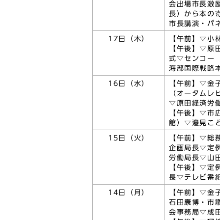
会出場市長激
長）から本の
市長講演・パ
17日（木）
【午前】▽小
【午後】▽原
式▽センコー
海部国際戦略
16日（水）
【午前】▽金
（オータムレ
▽原田経済労
【午後】▽市
館）▽邉見こ
15日（火）
【午前】▽総
企画局長▽定
労働局長▽山
【午後】▽定
長▽テレビ番
14日（月）
【午前】▽金
石田康博・市
会事務局▽成