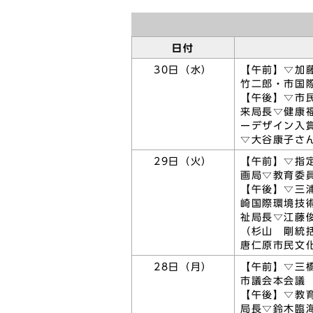
日付
30日（水）
【午前】▽加
竹二郎・市国
【午後】▽市
来局長▽健康
ーデザイン入
▽大谷康子さ
29日（火）
【午前】▽指
画局▽教育委
【午後】▽三
崎国際環境技
祉局長▽江藤
（杉山 剛統
唐仁原市民文
28日（月）
【午前】▽三
市議会本会議
【午後】▽教
局長▽鈴木臨