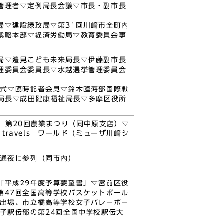
管理者▽定例局長会議▽市長・副市長
局▽建設緑政局▽第31回川崎市全町内
戦略本部▽経済労働局▽教育委員会事
局▽邉見こども未来局長▽伊藤副市長
理委員会委員長▽水越選挙管理委員会
嘱式▽臨時記者会見▽鈴木臨海部国際戦
局長▽成田健康福祉局長▽多摩区役所
 第20回農業まつり（同中原支店）▽
ravels ワールド（ミューザ川崎シ
の通夜に参列（同市内）
「平成29年度予算要望書」▽宮前区役
第47回全国高等学校バスケットボール
会出場、市立橘高等学校女子バレーボー
子駅伝部の第24回全国中学校駅伝大