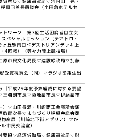
受賞者ら▽健康福祉局▽河内山 晃・
相模原四首長懇談会（小田急ホテルセ
ットワーク 第3回生活困窮者自立支
・スペシャルセッション（テアトロ・
百合ヶ丘駅南口ペデストリアンデッキ上
・4回戦）（等々力陸上競技場）
仁原市民文化局長▽建設緑政局▽加藤
表彰受賞祝賀会（同）▽ラジオ番組生出
ら「平成29年度予算編成に対する要望
▽三浦副市長▽菊地副市長▽伊藤副市
ー）▽山田長満・川崎商工会議所会頭
西教育次長▽まちづくり建親会総会懇
興物産展（川崎地下街アゼリア）▽か
ール市民交流室）
付受領▽経済労働局▽健康福祉局▽財