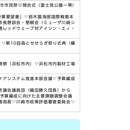
さき市民祭り開会式（富士見公園一帯）
予算要望書」▽鈴木臨海部国際戦略本
市長懇談会・懇親会（ミューザ川崎シ
通レッドウェーブ対アイシン・エィ・
▽第10回森とせせらぎ祭り式典（橘
視察（浜松市内）▽浜松市内製材工場
ケアシステム推進本部会議▽予算編成
市議会議員団（織田勝久団長）から
き予算編成に向けた主要課題調整会議
画局長▽川崎市政策評価審査委員会▽