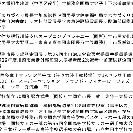
ジオ番組生出演（中原区役所）▽総務企画局▽金子上下水道事業
子まちづくり局長▽加藤総務企画局長▽健康福祉局▽まちづくり
総合自治会館）▽大村財政局長▽藤倉建設緑政局長▽臨海部国際
化局
井住友銀行川崎支店オープニングセレモニー（同所）▽市民文化
働局長▽大野順二・東京交響楽団楽団長ら▽笠原勝利・市選挙管
浦副市長▽総務企画局▽第29回市自治功労賞選考委員会委員委
成29年度川崎市包括外部監査人候補者第2次選考▽加藤総務企画
長
崎国際多摩川マラソン開会式（等々力陸上競技場）▽JAセレサ川崎
2016 スーパーセッション グランド・フィナーレ ジャズ t
ール）▽同 交流会（同）
学校創立50周年記念式典（同校）▽国立市長 故 佐藤一夫様
史跡橘樹官衙遺跡群 橘樹郡衙跡第21次調査を視察（高津区内）
田健康福祉局長▽土方川崎区長▽総務企画局▽宮前区議員団から
会事務局▽伊藤副市長▽桐光学園高等学校バスケットボール部の
出場、同校サッカー部の第95回全国高等学校サッカー選手権大
回全日本バレーボール高等学校選手権大会出場、市立井田中学校女