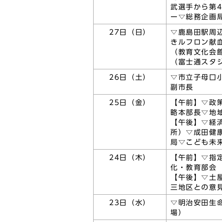
武選手から第
ー▽総務企画
27日（日）
▽鹿島田駅周
きルフロン献
（教育文化会
（富士通スタ
26日（土）
▽市立子母口
副市長
25日（金）
【午前】▽政
略本部長▽地
【午後】▽経
所）▽成田健
局▽こども未
24日（木）
【午前】▽指
化・教育部会
【午後】▽土
三地区との意
23日（水）
▽明治安田生
場）