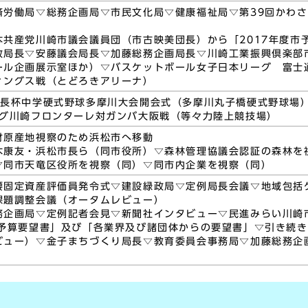
済労働局▽総務企画局▽市民文化局▽健康福祉局▽第39回かわ
本共産党川崎市議会議員団（市古映美団長）から「2017年度市
政局長▽安藤議会局長▽加藤総務企画局長▽川崎工業振興倶楽部
ール企画展示室ほか）▽バスケットボール女子日本リーグ 富士
ィングス戦（とどろきアリーナ）
市長杯中学硬式野球多摩川大会開会式（多摩川丸子橋硬式野球場）
ーグ川崎フロンターレ対ガンバ大阪戦（等々力陸上競技場）
材原産地視察のため浜松市へ移動
木康友・浜松市長ら（同市役所）▽森林管理協議会認証の森林を
▽同市天竜区役所を視察（同）▽同市内企業を視察（同）
腰固定資産評価員発令式▽建設緑政局▽定例局長会議▽地域包括
課題調整会議（オータムレビュー）
務企画局▽定例記者会見▽新聞社インタビュー▽民進みらい川崎
度予算要望書」及び「各業界及び諸団体からの要望書」▽引き続
ビュー）▽金子まちづくり局長▽教育委員会事務局▽加藤総務企