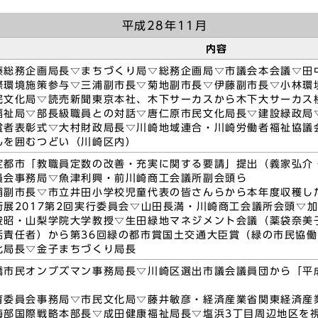
平成28年11月
内容
藤総務企画局長▽まちづくり局▽総務企画局▽市議会本会議▽田
際環境施策参与▽三浦副市長▽菊地副市長▽伊藤副市長▽小林環
民文化局▽読売新聞東京本社、木下サーカスから木下大サーカス
福祉局▽部長級職員との対話▽唐仁原市民文化局長▽建設緑政局
賞者表彰式▽大村財政局長▽川崎地域連合・川崎労働者福祉協議
んを囲むつどい（川崎区内）
定都市「教職員定数の改善・充実に関する要請」提出（義家弘介
員会事務局▽魚津利興・前川崎商工会議所副会頭ら
浦副市長▽市立井田小学校児童代表の皆さんらから本年度収穫し
術展2017第2回実行委員会▽山田長満・川崎商工会議所会頭▽
俊昭・山梨学院大学教授▽生田緑地マネジメント会議（薬袋奈美
括責任者）から第36回緑の都市賞国土交通大臣賞（緑の市民協
化局長▽金子まちづくり局長
橋市民オンブズマン事務局長▽川崎区選出市議会議員団から「平
育委員会事務局▽市民文化局▽藤井敏彦・経済産業省関東経済産
海部国際戦略本部長▽成田健康福祉局長▽塩浜3丁目周辺地区を