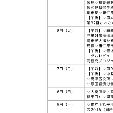
政局▽建設緑
軟式野球選手
副市長▽唐仁
【午後】▽第
第32回かわさ
8日（火）
【午前】▽総
児童対策推進
崎市老人福祉
局長▽唐仁原
【午後】▽青
ータムレビュ
同研究プロジ
7日（月）
【午前】▽第
【午後】▽中
▽高津区役所
▽原田経済労
6日（日）
▽大橋信夫・
駅東口）▽関
5日（土）
▽市立上丸子小
ズ2016（同