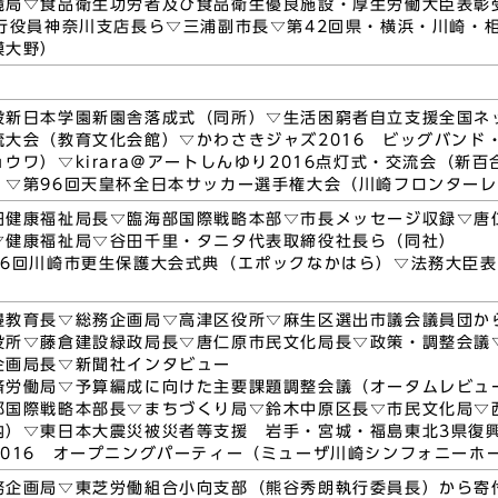
境局▽食品衛生功労者及び食品衛生優良施設・厚生労働大臣表彰
執行役員神奈川支店長ら▽三浦副市長▽第42回県・横浜・川崎・
模大野）
設新日本学園新園舎落成式（同所）▽生活困窮者自立支援全国ネ
流大会（教育文化会館）▽かわさきジャズ2016 ビッグバンド
ウワ）▽kirara＠アートしんゆり2016点灯式・交流会（新
）▽第96回天皇杯全日本サッカー選手権大会（川崎フロンターレ
田健康福祉局長▽臨海部国際戦略本部▽市長メッセージ収録▽唐
▽健康福祉局▽谷田千里・タニタ代表取締役社長ら（同社）
66回川崎市更生保護大会式典（エポックなかはら）▽法務大臣
邉教育長▽総務企画局▽高津区役所▽麻生区選出市議会議員団か
役所▽藤倉建設緑政局長▽唐仁原市民文化局長▽政策・調整会議
企画局長▽新聞社インタビュー
済労働局▽予算編成に向けた主要課題調整会議（オータムレビュ
部国際戦略本部長▽まちづくり局▽鈴木中原区長▽市民文化局▽
内）▽東日本大震災被災者等支援 岩手・宮城・福島東北3県復
2016 オープニングパーティー（ミューザ川崎シンフォニーホ
務企画局▽東芝労働組合小向支部（熊谷秀朗執行委員長）から寄