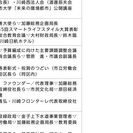
会長）・川崎西法人会（渡邊辰夫会
都市大学「未来の環境都市」公開講座
善大使ら▽加藤総務企画局長
第5回スマートライフスタイル大賞表彰
総合教育会議▽大村財政局長▽鈴木臨
（川崎日航ホテル）
▽予算編成に向けた主要課題調整会議
員会議長ら▽菅原 進・市議会副議長
等表彰式・祝賀のつどい（市立労働会
田区長ら（同区内）
 ファウンダー／代表理事▽加藤総務
取締役社長ら▽市民文化局▽原田経済
達
義弘・川崎フロンターレ代表取締役社
設緑政局▽金子上下水道事業管理者▽
労働局▽加藤総務企画局長▽教育委員