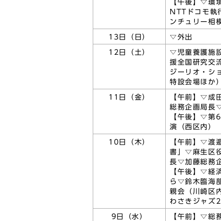
【午後】▽環
NTTドコモ
ンチュリー相
13日（日）
▽外出
12日（土）
▽児童養護施
援全国研究交
ジーリオ・ショ
特設会場ほか
11日（金）
【午前】▽成
総務企画局長
【午後】▽第
演（西区内）
10日（木）
【午前】▽渡
書」▽麻生区
長▽加藤総務
【午後】▽経
ら▽鈴木臨海
親会（川崎区
わさきジャズ
9日（水）
【午前】▽総