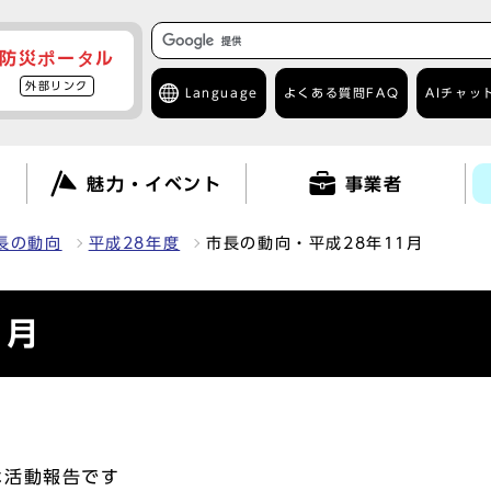
防災ポータル
外部リンク
Language
よくある質問
FAQ
AIチャッ
て
魅力・イベント
事業者
長の動向
平成28年度
市長の動向・平成28年11月
1月
な活動報告です