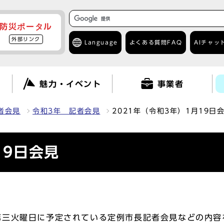
防災ポータル
外部リンク
Language
よくある質問
FAQ
AIチャッ
て
魅力・イベント
事業者
者会見
令和3年 記者会見
2021年（令和3年）1月19日
19日会見
三火曜日に予定されている定例市長記者会見などの内容