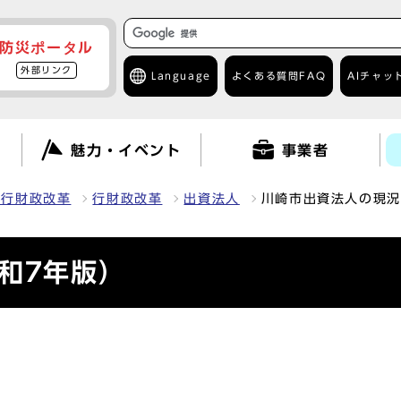
防災ポータル
外部リンク
Language
よくある質問
FAQ
AIチャッ
て
魅力・イベント
事業者
・行財政改革
行財政改革
出資法人
川崎市出資法人の現況
和7年版）