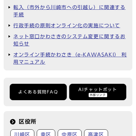
転入（市外から川崎市への引越し）に関連する
手続
行政手続の原則オンライン化の実施について
ネット窓口かわさきのシステム変更に関するお
知らせ
オンライン手続かわさき（e-KAWASAKI） 利
用マニュアル
AIチャットボット
よくある質問FAQ
外部リンク
区役所
川崎区
幸区
中原区
高津区