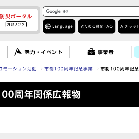
防災ポータル
外部リンク
Language
よくある質問
FAQ
AIチャッ
て
魅力・イベント
事業者
ロモーション活動
市制100周年記念事業
市制100周年記
100周年関係広報物