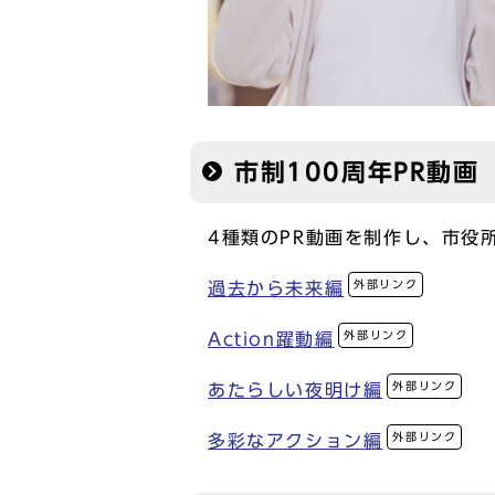
市制100周年PR動画
4種類のPR動画を制作し、市役
外部リンク
過去から未来編
外部リンク
Action躍動編
外部リンク
あたらしい夜明け編
外部リンク
多彩なアクション編