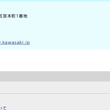
崎区宮本町1番地
y.kawasaki.jp
いて