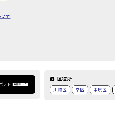
ついて
区役所
トボット
外部リンク
川崎区
幸区
中原区