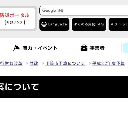
防災ポータル
外部リンク
Language
よくある質問
FAQ
AIチャッ
て
魅力・イベント
事業者
・行財政改革
財政
川崎市予算について
平成22年度予算
案について