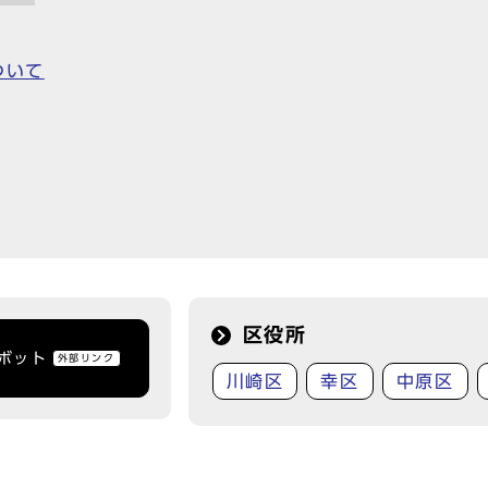
ついて
区役所
トボット
外部リンク
川崎区
幸区
中原区