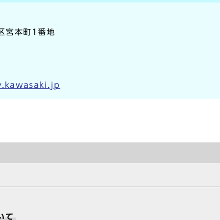
崎区宮本町1番地
y.kawasaki.jp
いて