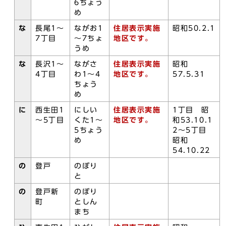
6ちょう
め
な
長尾1～
ながお1
住居表示実施
昭和50.2.1
7丁目
～7ちょ
地区です。
うめ
な
長沢1～
ながさ
住居表示実施
昭和
4丁目
わ1～4
地区です。
57.5.31
ちょう
め
に
西生田1
にしい
住居表示実施
1丁目 昭
～5丁目
くた1～
地区です。
和53.10.1
5ちょう
2～5丁目
め
昭和
54.10.22
の
登戸
のぼり
と
の
登戸新
のぼり
町
としん
まち