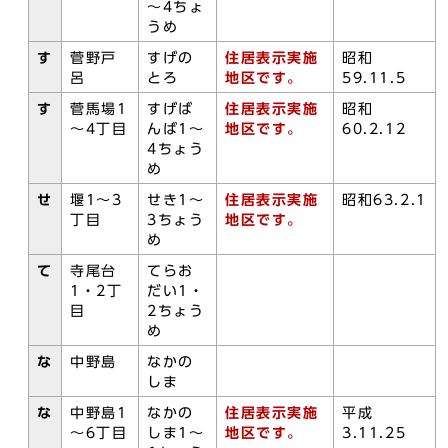
～4ちょ
うめ
す
菅野戸
すげの
住居表示実施
昭和
呂
とろ
地区です。
59.11.5
す
菅馬場1
すげば
住居表示実施
昭和
～4丁目
んば1～
地区です。
60.2.12
4ちょう
め
せ
堰1～3
せき1～
住居表示実施
昭和63.2.1
丁目
3ちょう
地区です。
め
て
寺尾台
てらお
1・2丁
だい1・
目
2ちょう
め
な
中野島
なかの
しま
な
中野島1
なかの
住居表示実施
平成
～6丁目
しま1～
地区です。
3.11.25