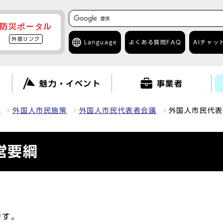
防災ポータル
外部リンク
Language
よくある質問
FAQ
AIチャッ
て
魅力・イベント
事業者
流
外国人市民施策
外国人市民代表者会議
外国人市民代表
営要綱
です。