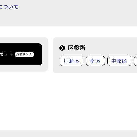
について
区役所
トボット
外部リンク
川崎区
幸区
中原区