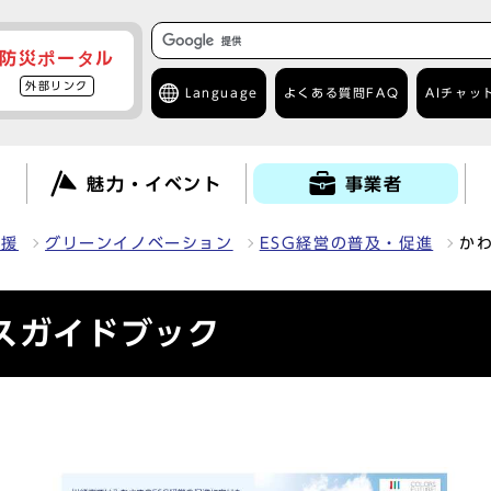
防災ポータル
外部リンク
Language
よくある質問
FAQ
AIチャッ
て
魅力・イベント
事業者
支援
グリーンイノベーション
ESG経営の普及・促進
か
スガイドブック