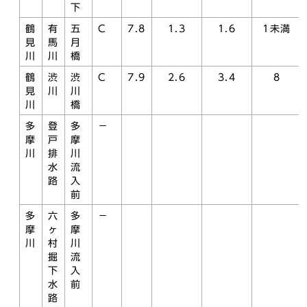
下
鶴
有
五
C
7.8
1.3
1.6
1未満
見
馬
月
川
川
橋
鶴
渋
渋
C
7.9
2.6
3.4
8
見
川
川
川
橋
多
登
多
－
摩
戸
摩
川
排
川
水
流
路
入
前
多
六
多
－
摩
ヶ
摩
川
村
川
掘
流
下
入
水
前
路