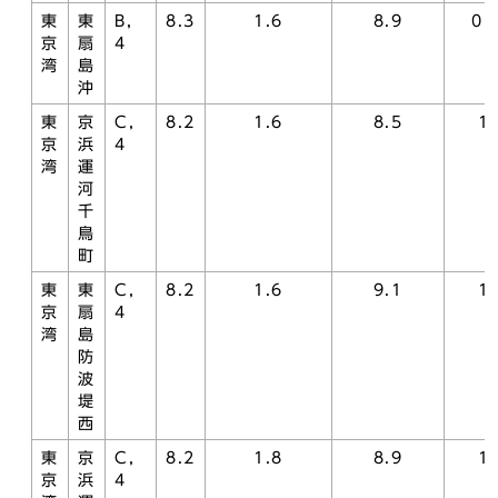
東
東
B，
8.3
1.6
8.9
0.
京
扇
4
湾
島
沖
東
京
C，
8.2
1.6
8.5
1.
京
浜
4
湾
運
河
千
鳥
町
東
東
C，
8.2
1.6
9.1
1.
京
扇
4
湾
島
防
波
堤
西
東
京
C，
8.2
1.8
8.9
1.
京
浜
4