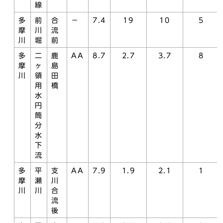
線
多
前
合
－
7.4
19
10
5
摩
川
流
川
堀
前
多
二
鹿
AA
8.7
2.7
3.7
8
摩
ヶ
島
川
領
田
用
橋
水
円
筒
分
水
下
流
多
平
支
AA
7.9
1.9
2.1
1
摩
瀬
川
川
川
合
流
後