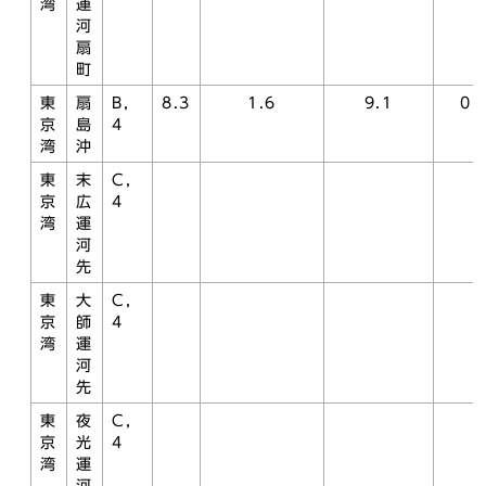
湾
運
河
扇
町
東
扇
B，
8.3
1.6
9.1
0.
京
島
4
湾
沖
東
末
C，
京
広
4
湾
運
河
先
東
大
C，
京
師
4
湾
運
河
先
東
夜
C，
京
光
4
湾
運