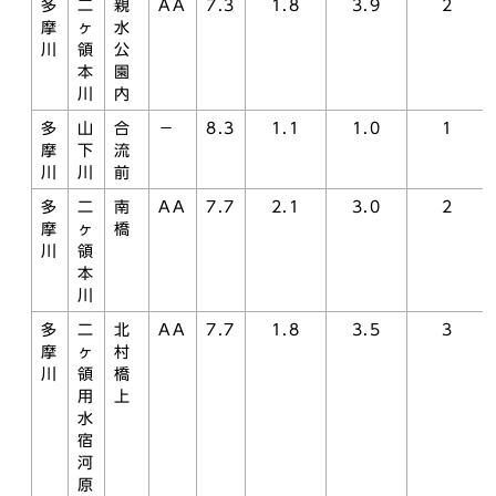
多
二
親
AA
7.3
1.8
3.9
2
摩
ヶ
水
川
領
公
本
園
川
内
多
山
合
－
8.3
1.1
1.0
1
摩
下
流
川
川
前
多
二
南
AA
7.7
2.1
3.0
2
摩
ヶ
橋
川
領
本
川
多
二
北
AA
7.7
1.8
3.5
3
摩
ヶ
村
川
領
橋
用
上
水
宿
河
原