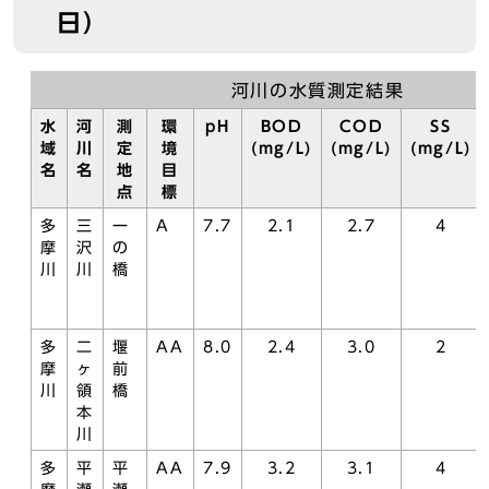
日）
河川の水質測定結果
水
河
測
環
pH
BOD
COD
SS
域
川
定
境
(mg/L)
(mg/L)
(mg/L)
名
名
地
目
点
標
多
三
一
A
7.7
2.1
2.7
4
摩
沢
の
川
川
橋
多
二
堰
AA
8.0
2.4
3.0
2
摩
ヶ
前
川
領
橋
本
川
多
平
平
AA
7.9
3.2
3.1
4