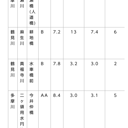
摩
瀬
瀬
川
川
橋
(人
道
橋)
鶴
麻
耕
B
7.2
13
7.4
6
見
生
地
川
川
橋
鶴
真
水
B
7.8
3.2
3.0
2
見
福
車
川
寺
橋
川
前
多
二
今
AA
8.4
3.0
3.1
5
摩
ヶ
井
川
領
仲
用
橋
水
円