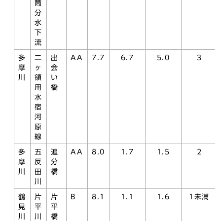
筒
分
水
下
流
多
二
出
AA
7.7
6.7
5.0
3
摩
ヶ
会
川
領
い
用
橋
水
宿
河
原
線
多
五
追
AA
8.0
1.7
1.5
2
摩
反
分
川
田
橋
川
鶴
片
片
B
8.1
1.1
1.6
1未満
見
平
平
川
川
橋