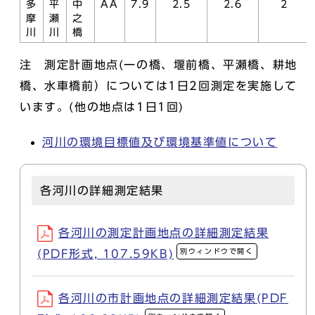
多
平
中
AA
7.9
2.5
2.6
2
摩
瀬
之
川
川
橋
注 測定計画地点(一の橋、堰前橋、平瀬橋、耕地
橋、水車橋前）については1日2回測定を実施して
います。(他の地点は1日1回)
河川の環境目標値及び環境基準値について
各河川の詳細測定結果
各河川の測定計画地点の詳細測定結果
別ウィンドウで開く
(PDF形式, 107.59KB)
各河川の市計画地点の詳細測定結果(PDF