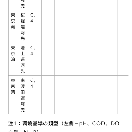
河
先
東
桜
C，
京
堀
4
湾
運
河
先
東
池
C，
京
上
4
湾
運
河
先
東
南
C，
京
渡
4
湾
田
運
河
先
注1：環境基準の類型（左側－pH、COD、DO