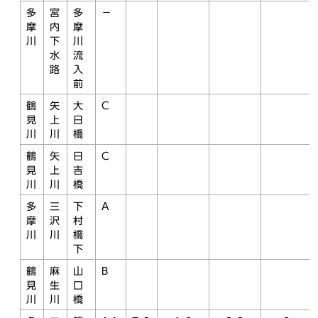
多
宮
多
－
摩
内
摩
川
下
川
水
流
路
入
前
鶴
矢
大
C
見
上
日
川
川
橋
鶴
矢
日
C
見
上
吉
川
川
橋
多
三
下
A
摩
沢
村
川
川
橋
下
鶴
麻
山
B
見
生
口
川
川
橋