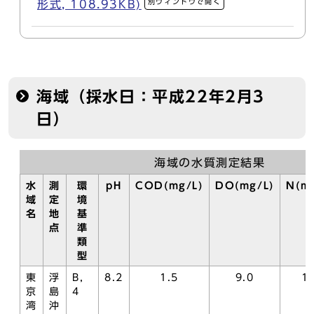
別ウィンドウで開く
形式, 108.93KB)
海域（採水日：平成22年2月3
日）
海域の水質測定結果
水
測
環
pH
COD(mg/L)
DO(mg/L)
N(mg
域
定
境
名
地
基
点
準
類
型
東
浮
B，
8.2
1.5
9.0
1.
京
島
4
湾
沖