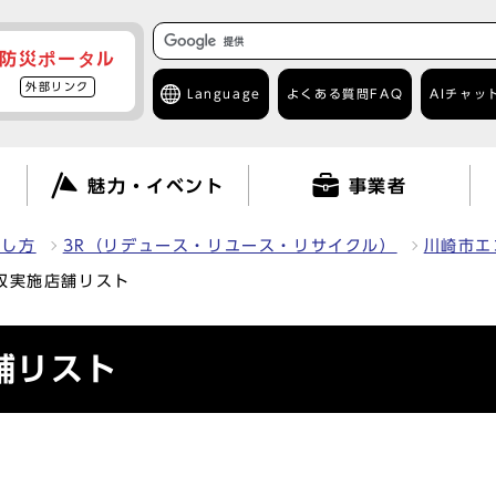
防災ポータル
外部リンク
Language
よくある質問
FAQ
AIチャッ
て
魅力・イベント
事業者
出し方
3R（リデュース・リユース・リサイクル）
川崎市エ
収実施店舗リスト
舗リスト