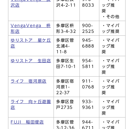
沢店
沢4-2-11
8033
ッグ推
奨
・その他
VengaVenga 枡
多摩区枡
900-
・マイバ
形店
形3-4-32
2525
ッグ推奨
ゆりストア 星ケ丘
多摩区菅
945-
・マイバ
店
北浦4-
6888
ッグ推
11-8
奨
ゆりストア 生田店
多摩区生
954-
・マイバ
田7-10-1
5811
ッグ推
奨
ライフ 宿河原店
多摩区宿
911-
・マイバ
河原1-
0768
ッグ推
22-37
奨
ライフ 向ヶ丘遊園
多摩区登
933-
・マイバ
店
戸2735
9361
ッグ推
奨
FUJI 稲田堤店
多摩区菅
944-
・マイバ
3-12-36
6711
ッグ推