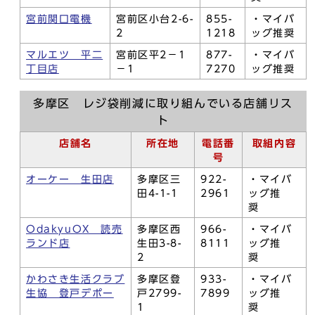
宮前関口電機
宮前区小台2-6-
855-
・マイバ
2
1218
ッグ推奨
マルエツ 平二
宮前区平2－1
877-
・マイバ
丁目店
－1
7270
ッグ推奨
多摩区 レジ袋削減に取り組んでいる店舗リス
ト
店舗名
所在地
電話番
取組内容
号
オーケー 生田店
多摩区三
922-
・マイバ
田4-1-1
2961
ッグ推
奨
OdakyuOX 読売
多摩区西
966-
・マイバ
ランド店
生田3-8-
8111
ッグ推
2
奨
かわさき生活クラブ
多摩区登
933-
・マイバ
生協 登戸デポー
戸2799-
7899
ッグ推
1
奨