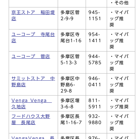
・その他
京王ストア 稲田堤
多摩区菅
945-
・マイバ
店
2-9-9
1151
ッグ推
奨
ユーコープ 寺尾台
多摩区寺
954-
・マイバ
店
尾台1-16
1411
ッグ推
奨
ユーコープ 菅店
多摩区菅
944-
・マイバ
5-13-3
5785
ッグ推
奨
サミットストア 中
多摩区中
946-
・マイバ
野島店
野島6-
0411
ッグ推
29-8
奨
Venga Venga
多摩区堰
811-
・マイバ
久地店
3-6-8
5911
ッグ推奨
フードハウス大野
多摩区長
932-
・マイバ
屋 長尾店
尾1-16-7
9880
ッグ推
奨
VengaVenga 長
多摩区長
976-
・マイバ