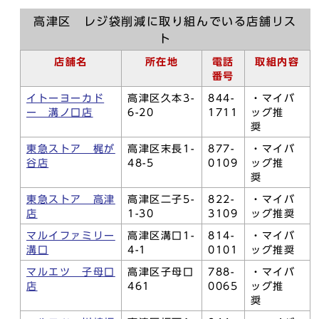
高津区 レジ袋削減に取り組んでいる店舗リス
ト
店舗名
所在地
電話
取組内容
番号
イトーヨーカド
高津区久本3-
844-
・マイバ
ー 溝ノ口店
6-20
1711
ッグ推
奨
東急ストア 梶が
高津区末長1-
877-
・マイバ
谷店
48-5
0109
ッグ推
奨
東急ストア 高津
高津区二子5-
822-
・マイバ
店
1-30
3109
ッグ推奨
マルイファミリー
高津区溝口1-
814-
・マイバ
溝口
4-1
0101
ッグ推奨
マルエツ 子母口
高津区子母口
788-
・マイバ
店
461
0065
ッグ推
奨