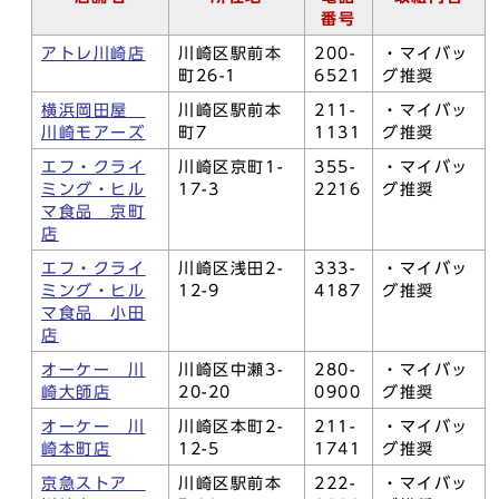
番号
アトレ川崎店
川崎区駅前本
200-
・マイバッ
町26-1
6521
グ推奨
横浜岡田屋
川崎区駅前本
211-
・マイバッ
川崎モアーズ
町7
1131
グ推奨
エフ・クライ
川崎区京町1-
355-
・マイバッ
ミング・ヒル
17-3
2216
グ推奨
マ食品 京町
店
エフ・クライ
川崎区浅田2-
333-
・マイバッ
ミング・ヒル
12-9
4187
グ推奨
マ食品 小田
店
オーケー 川
川崎区中瀬3-
280-
・マイバッ
崎大師店
20-20
0900
グ推奨
オーケー 川
川崎区本町2-
211-
・マイバッ
崎本町店
12-5
1741
グ推奨
京急ストア
川崎区駅前本
222-
・マイバッ