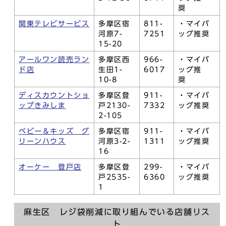
奨
関東テレビサービス
多摩区宿
811-
・マイバ
河原7-
7251
ッグ推奨
15-20
アールワン読売ラン
多摩区西
966-
・マイバ
ド店
生田1-
6017
ッグ推
10-8
奨
ディスカウントショ
多摩区登
911-
・マイバ
ップきみしま
戸2130-
7332
ッグ推奨
2-105
ベビー＆キッズ グ
多摩区宿
911-
・マイバ
リーンハウス
河原3-2-
1311
ッグ推奨
16
オーケー 登戸店
多摩区登
299-
・マイバ
戸2535-
6360
ッグ推奨
1
麻生区 レジ袋削減に取り組んでいる店舗リス
ト