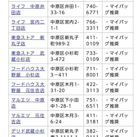
ライフ 中原井
中原区井田1-
740-
・マイバッ
田店
33-16
6771
グ推奨
ライフ 宮内二
中原区宮内2-
766-
・マイバッ
丁目店
1-1
3311
グ推奨
東急ストア 新
中原区新丸子
411-
・マイバッ
丸子店
町989-2
0109
グ推奨
東急ストア 武
中原区小杉町
733-
・マイバッ
蔵小杉店
3-472
0109
グ推奨
フードハウス大
中原区小杉町
711-
・マイバッ
野屋 小杉店
3－411
8001
グ推奨
フードハウス大
中原区木月1-
422-
・マイバッ
野屋 元住吉店
31-20
3113
グ推奨
マルエツ 中原
中原区下小田
751-
・マイバッ
店
中1-28-1
6511
グ推奨
マルエツ 元住
中原区木月3-
411-
・マイバッ
吉店
6-24
3181
グ推奨
デリド武蔵小杉
中原区新丸子
382-
・マイバッ