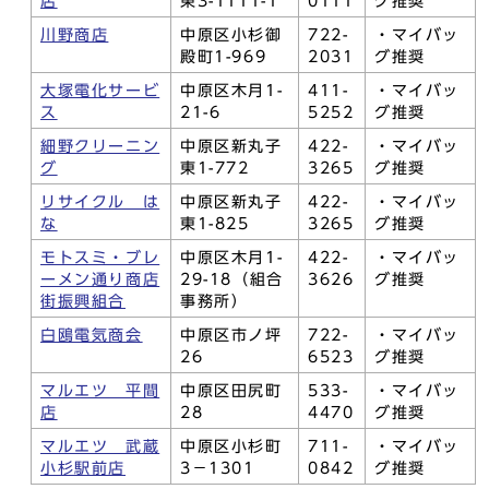
店
東3-1111-1
0111
グ推奨
川野商店
中原区小杉御
722-
・マイバッ
殿町1-969
2031
グ推奨
大塚電化サービ
中原区木月1-
411-
・マイバッ
ス
21-6
5252
グ推奨
細野クリーニン
中原区新丸子
422-
・マイバッ
グ
東1-772
3265
グ推奨
リサイクル は
中原区新丸子
422-
・マイバッ
な
東1-825
3265
グ推奨
モトスミ・ブレ
中原区木月1-
422-
・マイバッ
ーメン通り商店
29-18（組合
3626
グ推奨
街振興組合
事務所）
白鴎電気商会
中原区市ノ坪
722-
・マイバッ
26
6523
グ推奨
マルエツ 平間
中原区田尻町
533-
・マイバッ
店
28
4470
グ推奨
マルエツ 武蔵
中原区小杉町
711-
・マイバッ
小杉駅前店
3－1301
0842
グ推奨