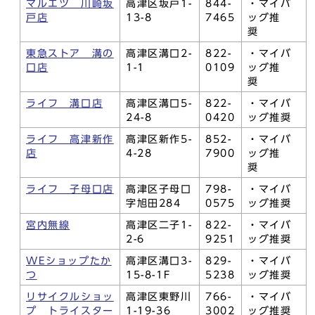
マルエツ 川崎坂
高津区坂戸1-
844-
・マイバ
戸店
13-8
7465
ッグ推
奨
東急ストア 溝の
高津区溝口2-
822-
・マイバ
口店
1-1
0109
ッグ推
奨
ライフ 溝口店
高津区溝口5-
822-
・マイバ
24-8
0420
ッグ推奨
ライフ 高津新作
高津区新作5-
852-
・マイバ
店
4-28
7900
ッグ推
奨
ライフ 子母口店
高津区子母口
798-
・マイバ
字旭田284
0575
ッグ推奨
宮内無線
高津区二子1-
822-
・マイバ
2-6
9251
ッグ推奨
WEショップたか
高津区溝口3-
829-
・マイバ
つ
15-8-1F
5238
ッグ推奨
リサイクルショッ
高津区東野川
766-
・マイバ
プ トライスター
1-19-36
3002
ッグ推奨