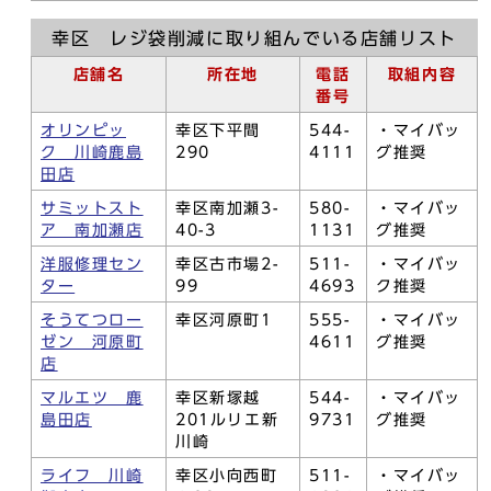
幸区 レジ袋削減に取り組んでいる店舗リスト
店舗名
所在地
電話
取組内容
番号
オリンピッ
幸区下平間
544-
・マイバッ
ク 川崎鹿島
290
4111
グ推奨
田店
サミットスト
幸区南加瀬3-
580-
・マイバッ
ア 南加瀬店
40-3
1131
グ推奨
洋服修理セン
幸区古市場2-
511-
・マイバッ
ター
99
4693
ク推奨
そうてつロー
幸区河原町1
555-
・マイバッ
ゼン 河原町
4611
グ推奨
店
マルエツ 鹿
幸区新塚越
544-
・マイバッ
島田店
201ルリエ新
9731
グ推奨
川崎
ライフ 川崎
幸区小向西町
511-
・マイバッ