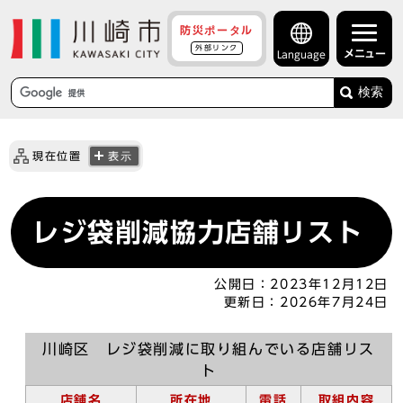
防災ポータル
外部リンク
メニュー
Language
検索
現在位置
表示
レジ袋削減協力店舗リスト
公開日：
2023年12月12日
更新日：
2026年7月24日
川崎区 レジ袋削減に取り組んでいる店舗リス
ト
店舗名
所在地
電話
取組内容