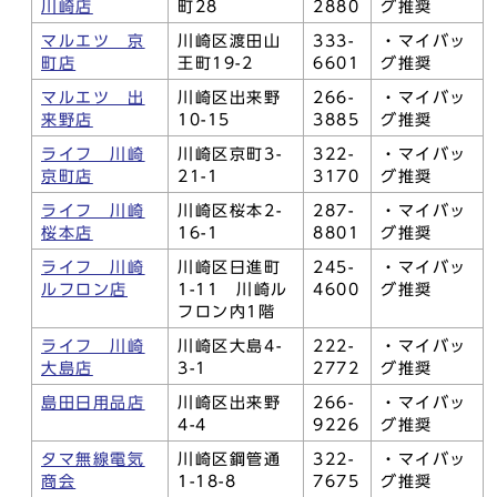
川崎店
町28
2880
グ推奨
マルエツ 京
川崎区渡田山
333-
・マイバッ
町店
王町19-2
6601
グ推奨
マルエツ 出
川崎区出来野
266-
・マイバッ
来野店
10-15
3885
グ推奨
ライフ 川崎
川崎区京町3-
322-
・マイバッ
京町店
21-1
3170
グ推奨
ライフ 川崎
川崎区桜本2-
287-
・マイバッ
桜本店
16-1
8801
グ推奨
ライフ 川崎
川崎区日進町
245-
・マイバッ
ルフロン店
1-11 川崎ル
4600
グ推奨
フロン内1階
ライフ 川崎
川崎区大島4-
222-
・マイバッ
大島店
3-1
2772
グ推奨
島田日用品店
川崎区出来野
266-
・マイバッ
4-4
9226
グ推奨
タマ無線電気
川崎区鋼管通
322-
・マイバッ
商会
1-18-8
7675
グ推奨