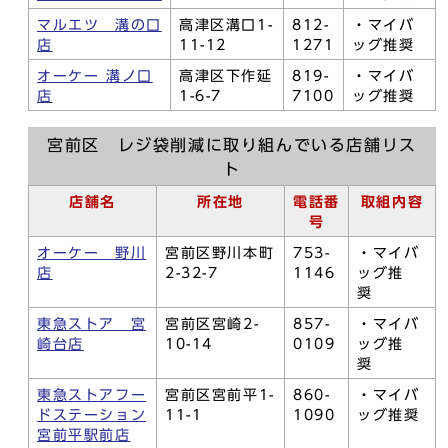
マルエツ 溝の口
高津区溝口1-
812-
・マイバ
店
11-12
1271
ッグ推奨
オーケー 溝ノ口
高津区下作延
819-
・マイバ
店
1-6-7
7100
ッグ推奨
宮前区 レジ袋削減に取り組んでいる店舗リス
ト
店舗名
所在地
電話番
取組内容
号
オーケー 野川
宮前区野川本町
753-
・マイバ
店
2-32-7
1146
ッグ推
奨
東急ストア 宮
宮前区宮崎2-
857-
・マイバ
崎台店
10-14
0109
ッグ推
奨
東急ストアフー
宮前区宮前平1-
860-
・マイバ
ドステーション
11-1
1090
ッグ推奨
宮前平駅前店