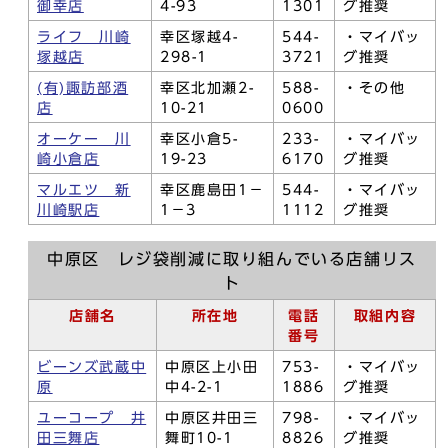
御幸店
4-93
1301
グ推奨
ライフ 川崎
幸区塚越4-
544-
・マイバッ
塚越店
298-1
3721
グ推奨
(有)諏訪部酒
幸区北加瀬2-
588-
・その他
店
10-21
0600
オーケー 川
幸区小倉5-
233-
・マイバッ
崎小倉店
19-23
6170
グ推奨
マルエツ 新
幸区鹿島田1－
544-
・マイバッ
川崎駅店
1－3
1112
グ推奨
中原区 レジ袋削減に取り組んでいる店舗リス
ト
店舗名
所在地
電話
取組内容
番号
ビーンズ武蔵中
中原区上小田
753-
・マイバッ
原
中4-2-1
1886
グ推奨
ユーコープ 井
中原区井田三
798-
・マイバッ
田三舞店
舞町10-1
8826
グ推奨