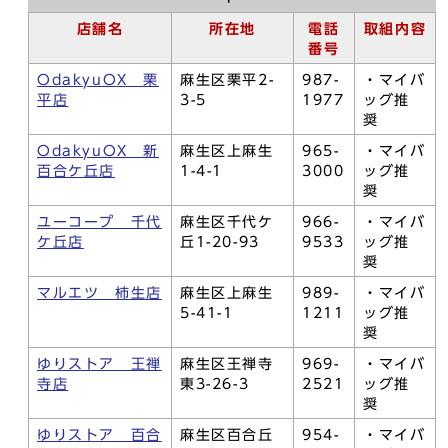
店舗名
所在地
電話
取組内容
番号
OdakyuOX 栗
麻生区栗平2-
987-
・マイバ
平店
3-5
1977
ッグ推
奨
OdakyuOX 新
麻生区上麻生
965-
・マイバ
百合ケ丘店
1-4-1
3000
ッグ推
奨
ユーコープ 千代
麻生区千代ケ
966-
・マイバ
ケ丘店
丘1-20-93
9533
ッグ推
奨
マルエツ 柿生店
麻生区上麻生
989-
・マイバ
5-41-1
1211
ッグ推
奨
ゆりストア 王禅
麻生区王禅寺
969-
・マイバ
寺店
東3-26-3
2521
ッグ推
奨
ゆりストア 百合
麻生区百合丘
954-
・マイバ