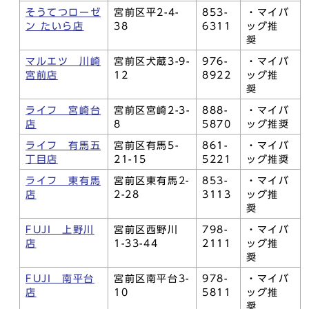
そうてつローゼ
宮前区平2-4-
853-
・マイバ
ン たいら店
38
6311
ッグ推
奨
マルエツ 川崎
宮前区犬蔵3-9-
976-
・マイバ
宮前店
12
8922
ッグ推
奨
ライフ 宮崎台
宮前区宮崎2-3-
888-
・マイバ
店
8
5870
ッグ推奨
ライフ 有馬五
宮前区有馬5-
861-
・マイバ
丁目店
21-15
5221
ッグ推奨
ライフ 東有馬
宮前区東有馬2-
853-
・マイバ
店
2-28
3113
ッグ推
奨
FUJI 上野川
宮前区西野川
798-
・マイバ
店
1-33-44
2111
ッグ推
奨
FUJI 南平台
宮前区南平台3-
978-
・マイバ
店
10
5811
ッグ推
奨