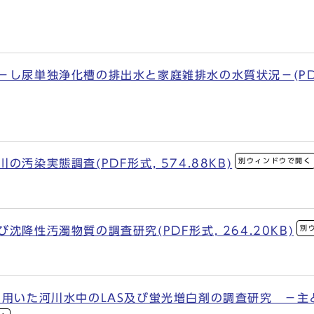
し尿単独浄化槽の排出水と家庭雑排水の水質状況－(PDF形式
別ウィンドウで開く
汚染実態調査(PDF形式, 574.88KB)
別
沈降性汚濁物質の調査研究(PDF形式, 264.20KB)
を用いた河川水中のLAS及び蛍光増白剤の調査研究 －主と