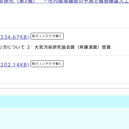
る研究（第3報） －市内環境騒音の予測と騒音曝露人工に
別ウィンドウで開く
34.67KB)
り方について 2 大気汚染研究協会賞（斉藤潔賞）受賞
別ウィンドウで開く
02.14KB)