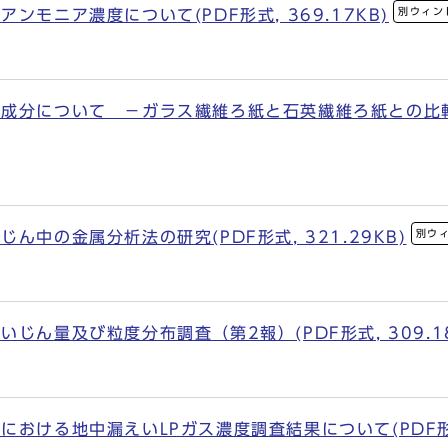
別ウィン
ンモニア濃度について(PDF形式, 369.17KB)
分について －ガラス繊維ろ紙と石英繊維ろ紙との比較－(P
別ウ
ん中の金属分析法の研究(PDF形式, 321.29KB)
じん量及び粒度分布調査（第2報）(PDF形式, 309.18
おける地中漏えいLPガス濃度調査結果について(PDF形式,