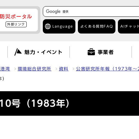
防災ポータル
外部リンク
Language
よくある質問
FAQ
AIチャッ
て
魅力・イベント
事業者
・港湾
環境総合研究所
資料
公害研究所年報（1973年～
年）
0号（1983年）