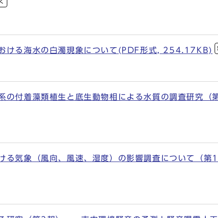
く
ける海水の白濁現象について(PDF形式, 254.17KB)
の付着藻類植生と底生動物相による水質の調査研究（第3報）(
る気象（風向、風速、湿度）の影響調査について（第1報）(P