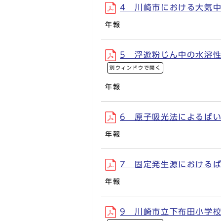
4 川崎市における大気中ア
年報
5 浮遊粉じん中の水溶性成
別ウィンドウで開く
年報
6 原子吸光法によるばいじ
年報
7 固定発生源におけるばい
年報
9 川崎市立下布田小学校に