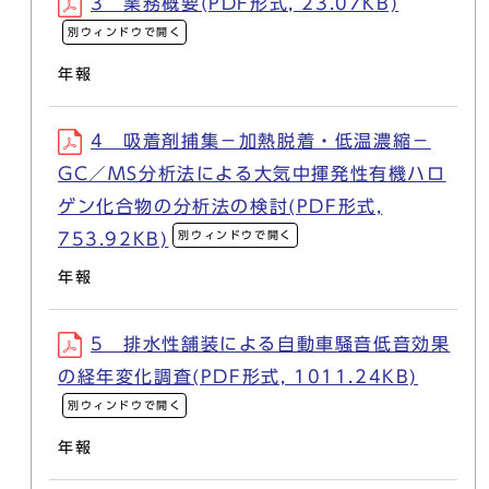
3 業務概要(PDF形式, 23.07KB)
別ウィンドウで開く
年報
4 吸着剤捕集－加熱脱着・低温濃縮－
GC／MS分析法による大気中揮発性有機ハロ
ゲン化合物の分析法の検討(PDF形式,
別ウィンドウで開く
753.92KB)
年報
5 排水性舗装による自動車騒音低音効果
の経年変化調査(PDF形式, 1011.24KB)
別ウィンドウで開く
年報