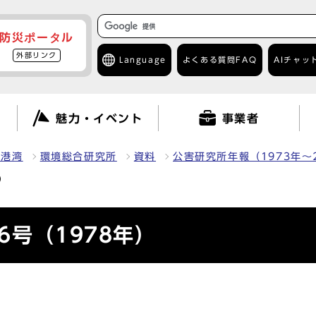
防災ポータル
外部リンク
Language
よくある質問
FAQ
AIチャッ
て
魅力・イベント
事業者
・港湾
環境総合研究所
資料
公害研究所年報（1973年～
）
6号（1978年）