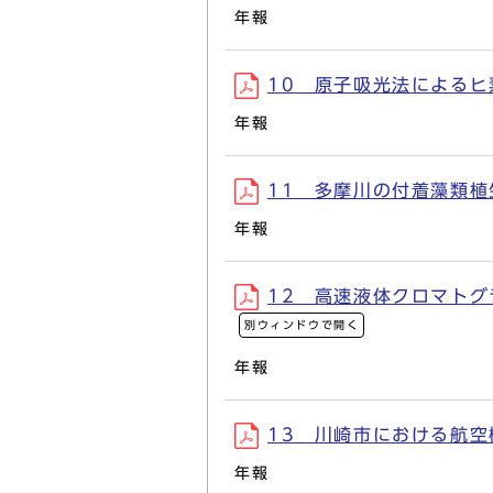
年報
10 原子吸光法によるヒ素
年報
11 多摩川の付着藻類植生
年報
12 高速液体クロマトグラ
別ウィンドウで開く
年報
13 川崎市における航空機
年報