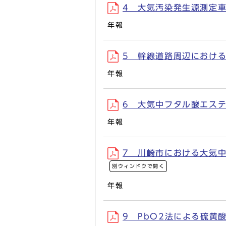
4 大気汚染発生源測定車に
年報
5 幹線道路周辺におけるNO
年報
6 大気中フタル酸エステル
年報
7 川崎市における大気中浮
別ウィンドウで開く
年報
9 PbO2法による硫黄酸化