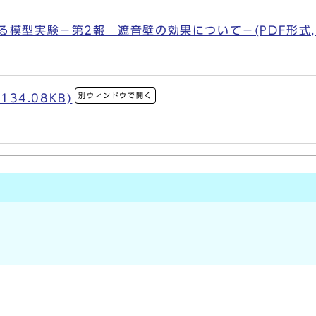
模型実験－第2報 遮音壁の効果について－(PDF形式, 6
別ウィンドウで開く
34.08KB)