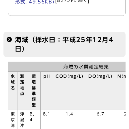
別ウィンドウで開く
形式, 49.56KB)
海域（採水日：平成25年12月4
日）
海域の水質測定結果
水
測
環
pH
COD(mg/L)
DO(mg/L)
N(mg
域
定
境
名
地
基
点
準
類
型
東
浮
B，
8.1
1.4
6.7
2.
京
島
4
湾
沖