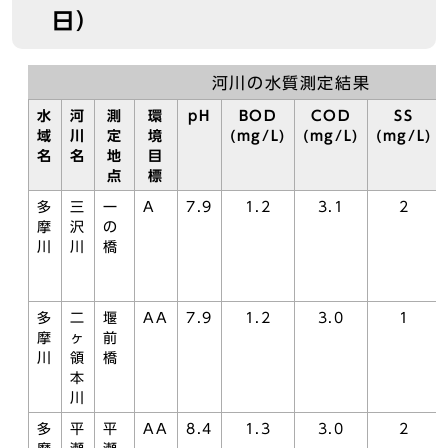
日）
河川の水質測定結果
水
河
測
環
pH
BOD
COD
SS
域
川
定
境
(mg/L)
(mg/L)
(mg/L)
名
名
地
目
点
標
多
三
一
A
7.9
1.2
3.1
2
摩
沢
の
川
川
橋
多
二
堰
AA
7.9
1.2
3.0
1
摩
ヶ
前
川
領
橋
本
川
多
平
平
AA
8.4
1.3
3.0
2