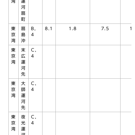
湾
運
河
扇
町
東
扇
B，
8.1
1.8
7.5
1.
京
島
4
湾
沖
東
末
C，
京
広
4
湾
運
河
先
東
大
C，
京
師
4
湾
運
河
先
東
夜
C，
京
光
4
湾
運