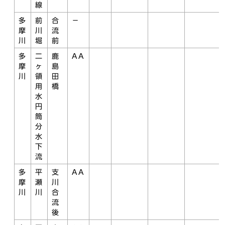
線
多
前
合
－
摩
川
流
川
堀
前
多
二
鹿
AA
摩
ヶ
島
川
領
田
用
橋
水
円
筒
分
水
下
流
多
平
支
AA
摩
瀬
川
川
川
合
流
後