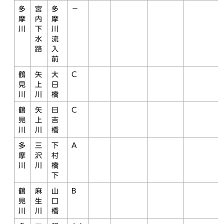
多
宮
多
－
摩
内
摩
川
下
川
水
流
路
入
前
鶴
矢
大
C
見
上
日
川
川
橋
鶴
矢
日
C
見
上
吉
川
川
橋
多
三
下
A
摩
沢
村
川
川
橋
下
鶴
麻
山
B
見
生
口
川
川
橋