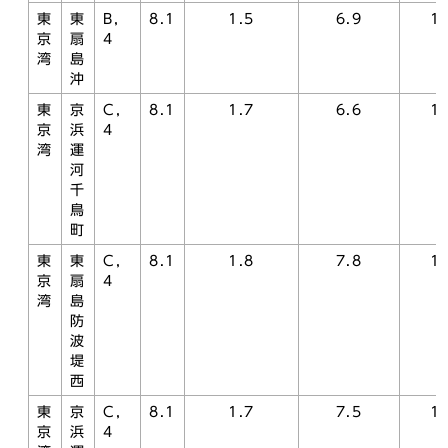
東
東
B，
8.1
1.5
6.9
1.
京
扇
4
湾
島
沖
東
京
C，
8.1
1.7
6.6
1.
京
浜
4
湾
運
河
千
鳥
町
東
東
C，
8.1
1.8
7.8
1.
京
扇
4
湾
島
防
波
堤
西
東
京
C，
8.1
1.7
7.5
1.
京
浜
4