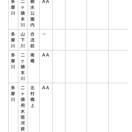
多
二
親
AA
摩
ヶ
水
川
領
公
本
園
川
内
多
山
合
－
摩
下
流
川
川
前
多
二
南
AA
摩
ヶ
橋
川
領
本
川
多
二
北
AA
摩
ヶ
村
川
領
橋
用
上
水
宿
河
原