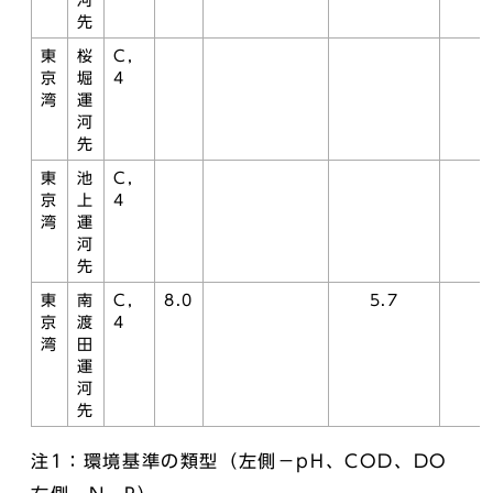
河
先
東
桜
C，
京
堀
4
湾
運
河
先
東
池
C，
京
上
4
湾
運
河
先
東
南
C，
8.0
5.7
京
渡
4
湾
田
運
河
先
注1：環境基準の類型（左側－pH、COD、DO