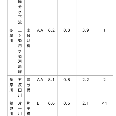
筒
分
水
下
流
多
二
出
AA
8.2
0.8
3.9
1
摩
ヶ
会
川
領
い
用
橋
水
宿
河
原
線
多
五
追
AA
8.1
0.8
2.2
2
摩
反
分
川
田
橋
川
鶴
片
片
B
8.6
0.6
2.1
<1
見
平
平
川
川
橋