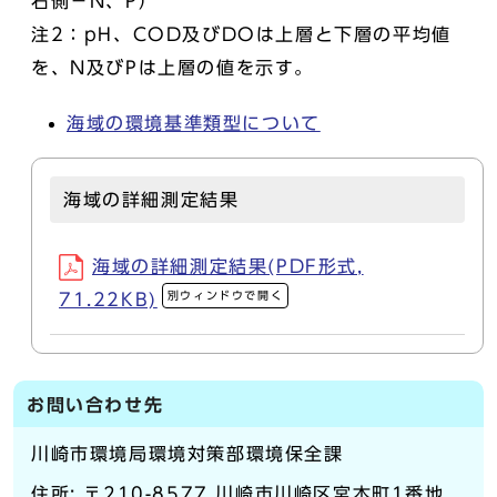
右側－N、P）
注2：pH、COD及びDOは上層と下層の平均値
を、N及びPは上層の値を示す。
海域の環境基準類型について
海域の詳細測定結果
海域の詳細測定結果(PDF形式,
別ウィンドウで開く
71.22KB)
お問い合わせ先
川崎市環境局環境対策部環境保全課
住所: 〒210-8577 川崎市川崎区宮本町1番地