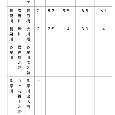
下
鶴
有
五
C
8.2
9.5
6.5
<1
見
馬
月
川
川
橋
鶴
渋
渋
C
7.5
1.4
3.0
4
見
川
川
川
橋
多
登
多
摩
戸
摩
川
排
川
水
流
路
入
前
多
六
多
－
摩
ヶ
摩
川
村
川
掘
流
下
入
水
前
路