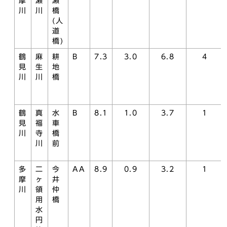
摩
瀬
瀬
川
川
橋
(人
道
橋)
鶴
麻
耕
B
7.3
3.0
6.8
4
見
生
地
川
川
橋
鶴
真
水
B
8.1
1.0
3.7
1
見
福
車
川
寺
橋
川
前
多
二
今
AA
8.9
0.9
3.2
1
摩
ヶ
井
川
領
仲
用
橋
水
円