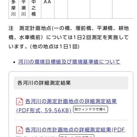
多
平
中
AA
摩
瀬
之
川
川
橋
注 測定計画地点(一の橋、堰前橋、平瀬橋、耕地
橋、水車橋前）については1日2回測定を実施して
います。(他の地点は1日1回)
河川の環境目標値及び環境基準値について
各河川の詳細測定結果
各河川の測定計画地点の詳細測定結果
別ウィンドウで開く
(PDF形式, 59.56KB)
各河川の市計画地点の詳細測定結果(PDF