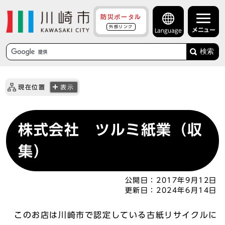
防災ポータル
外部リンク
メニュー
Language
検索
現在位置
表示
株式会社 ツルミ紙業（収
集）
公開日：
2017年9月12日
更新日：
2024年6月14日
このお店は川崎市で認定している古紙リサイクルに