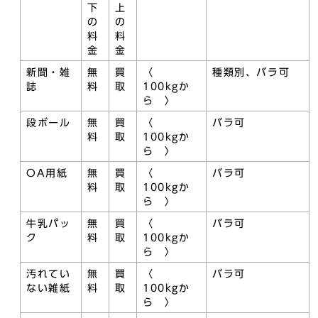
下
上
の
の
料
料
金
金
新聞・雑
無
買
〈
種類別、バラ可
誌
料
取
100kgか
ら 〉
段ボール
無
買
〈
バラ可
料
取
100kgか
ら 〉
OA用紙
無
買
〈
バラ可
料
取
100kgか
ら 〉
牛乳パッ
無
買
〈
バラ可
ク
料
取
100kgか
ら 〉
汚れてい
無
買
〈
バラ可
ない雑紙
料
取
100kgか
ら 〉