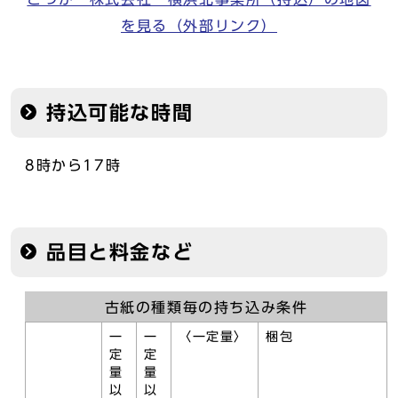
を見る（外部リンク）
持込可能な時間
8時から17時
品目と料金など
古紙の種類毎の持ち込み条件
一
一
〈一定量〉
梱包
定
定
量
量
以
以