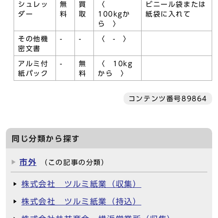
シュレッ
無
買
〈
ビニール袋または
ダー
料
取
100kgか
紙袋に入れて
ら 〉
その他機
-
-
〈 - 〉
密文書
アルミ付
-
無
〈 10kg
紙パック
料
から 〉
コンテンツ番号89864
同じ分類から探す
市外
（この記事の分類）
株式会社 ツルミ紙業（収集）
株式会社 ツルミ紙業（持込）