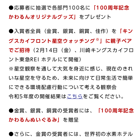
●応募者に抽選で各部門100名に
「100周年記念
かわるんオリジナルグッズ」
をプレゼント
●入賞者全員（金賞、銀賞、銅賞、佳作）を
「キン
※
グスカイフロント星空ウォッチング
」に親子ペア
でご招待
（2月14日（金）、川崎キングスカイフロ
ント東急REI ホテルにて開催）
※星空観察を通して大気を身近に感じ、現在のきれ
いな星空を守るため、未来に向けて日常生活で簡単
にできる環境配慮行動について考える観察会
令和5年度の開催結果は
こちら
をご覧ください。
●金賞、銀賞、銅賞の受賞者には、
「100周年記念
かわるんぬいぐるみ」
を贈呈
●さらに、金賞の受賞者には、世界初の水素ホテル